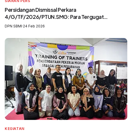
SIARAN PERS
Persidangan Dismissal Perkara
4/G/TF/2026/PTUN.SMG: Para Tergugat
Mengingkari SIP3MI dan Mengabaikan UU
DPN SBMI
·
24 Feb 2026
Pelindungan Pekerja Migran Indonesia
KEGIATAN