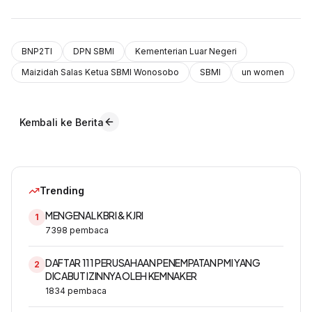
BNP2TI
DPN SBMI
Kementerian Luar Negeri
Maizidah Salas Ketua SBMI Wonosobo
SBMI
un women
Kembali ke Berita
Trending
MENGENAL KBRI & KJRI
1
7398
pembaca
DAFTAR 111 PERUSAHAAN PENEMPATAN PMI YANG
2
DICABUT IZINNYA OLEH KEMNAKER
1834
pembaca