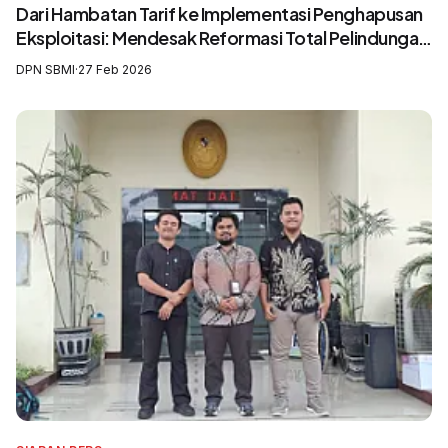
Dari Hambatan Tarif ke Implementasi Penghapusan
Eksploitasi: Mendesak Reformasi Total Pelindungan
Awak Kapal Perikanan
DPN SBMI
·
27 Feb 2026