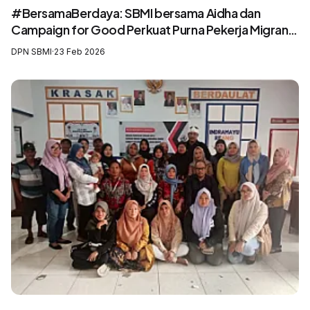
#BersamaBerdaya: SBMI bersama Aidha dan
Campaign for Good Perkuat Purna Pekerja Migran
sebagai Agen Perubahan dan Pelatih Migrasi Aman
DPN SBMI
·
23 Feb 2026