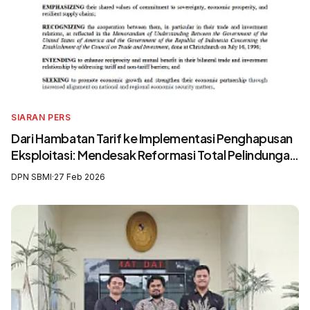
SIARAN PERS
Dari Hambatan Tarif ke Implementasi Penghapusan
Eksploitasi: Mendesak Reformasi Total Pelindungan
Awak Kapal Perikanan
DPN SBMI
·
27 Feb 2026