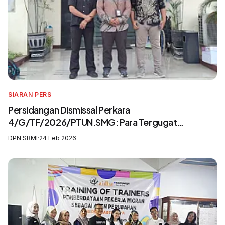
SIARAN PERS
Persidangan Dismissal Perkara
4/G/TF/2026/PTUN.SMG: Para Tergugat
Mengingkari SIP3MI dan Mengabaikan UU
DPN SBMI
·
24 Feb 2026
Pelindungan Pekerja Migran Indonesia