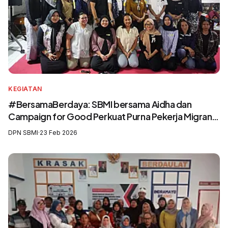
KEGIATAN
#BersamaBerdaya: SBMI bersama Aidha dan
Campaign for Good Perkuat Purna Pekerja Migran
sebagai Agen Perubahan dan Pelatih Migrasi Aman
DPN SBMI
·
23 Feb 2026