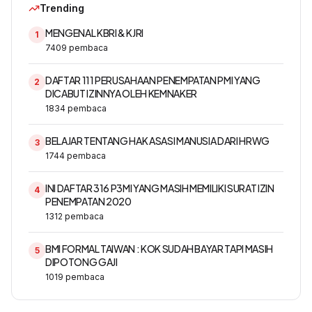
Trending
MENGENAL KBRI & KJRI
1
7409
pembaca
DAFTAR 111 PERUSAHAAN PENEMPATAN PMI YANG
2
DICABUT IZINNYA OLEH KEMNAKER
1834
pembaca
BELAJAR TENTANG HAK ASASI MANUSIA DARI HRWG
3
1744
pembaca
INI DAFTAR 316 P3MI YANG MASIH MEMILIKI SURAT IZIN
4
PENEMPATAN 2020
1312
pembaca
BMI FORMAL TAIWAN : KOK SUDAH BAYAR TAPI MASIH
5
DIPOTONG GAJI
1019
pembaca