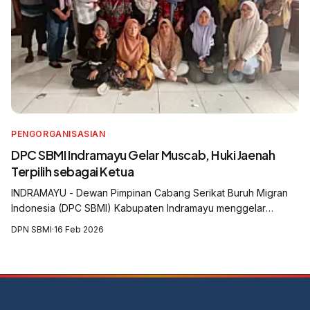
PENGORGANISASIAN
DPC SBMI Indramayu Gelar Muscab, Huki Jaenah
Terpilih sebagai Ketua
INDRAMAYU - Dewan Pimpinan Cabang Serikat Buruh Migran
Indonesia (DPC SBMI) Kabupaten Indramayu menggelar
Musyawarah Cabang (Muscab) yang digelar di Aula Balai Desa
DPN SBMI
·
16 Feb 2026
Krasak, Kecamatan Jatibarang, Kabu...