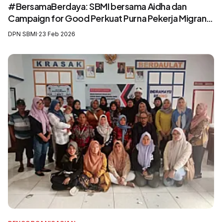
#BersamaBerdaya: SBMI bersama Aidha dan
Campaign for Good Perkuat Purna Pekerja Migran
sebagai Agen Perubahan dan Pelatih Migrasi Aman
DPN SBMI
·
23 Feb 2026