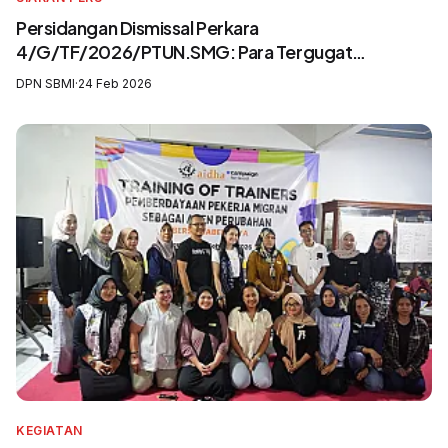
Persidangan Dismissal Perkara
4/G/TF/2026/PTUN.SMG: Para Tergugat
Mengingkari SIP3MI dan Mengabaikan UU
DPN SBMI
·
24 Feb 2026
Pelindungan Pekerja Migran Indonesia
KEGIATAN