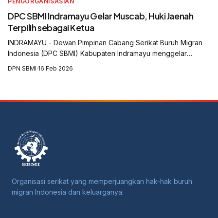
PENGORGANISASIAN
DPC SBMI Indramayu Gelar Muscab, Huki Jaenah
Terpilih sebagai Ketua
INDRAMAYU - Dewan Pimpinan Cabang Serikat Buruh Migran
Indonesia (DPC SBMI) Kabupaten Indramayu menggelar
Musyawarah Cabang (Muscab) yang digelar di Aula Balai Desa
DPN SBMI
·
16 Feb 2026
Krasak, Kecamatan Jatibarang, Kabu...
Organisasi serikat yang memperjuangkan hak-hak buruh
migran Indonesia dan keluarganya.