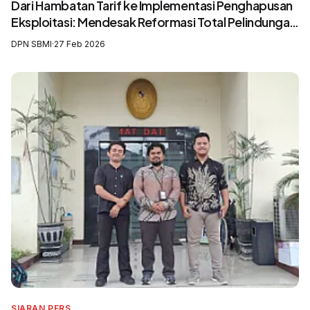
Dari Hambatan Tarif ke Implementasi Penghapusan
Eksploitasi: Mendesak Reformasi Total Pelindungan
Awak Kapal Perikanan
DPN SBMI
·
27 Feb 2026
SIARAN PERS