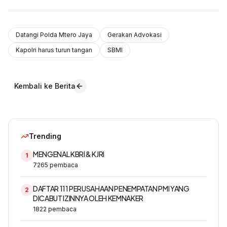
Datangi Polda Mtero Jaya
Gerakan Advokasi
Kapolri harus turun tangan
SBMI
Kembali ke Berita
Trending
MENGENAL KBRI & KJRI
1
7265
pembaca
DAFTAR 111 PERUSAHAAN PENEMPATAN PMI YANG
2
DICABUT IZINNYA OLEH KEMNAKER
1822
pembaca