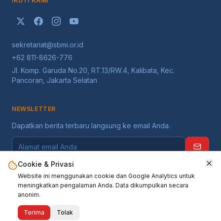
IKUTI KAMI
sekretariat@sbmi.or.id
+62 811-8626-776
Jl. Komp. Garuda No.20, RT.13/RW.4, Kalibata, Kec.
Pancoran, Jakarta Selatan
NEWSLETTER
Dapatkan berita terbaru langsung ke email Anda.
Cookie & Privasi
Website ini menggunakan cookie dan Google Analytics untuk
meningkatkan pengalaman Anda. Data dikumpulkan secara
anonim.
©
2026
Serikat Buruh Migran Indonesia
. Seluruh hak dilindungi.
Terima
Tolak