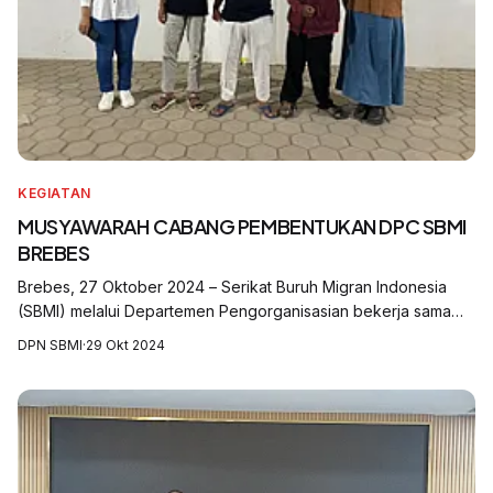
KEGIATAN
MUSYAWARAH CABANG PEMBENTUKAN DPC SBMI
BREBES
Brebes, 27 Oktober 2024 – Serikat Buruh Migran Indonesia
(SBMI) melalui Departemen Pengorganisasian bekerja sama
dengan Dewan Pimpinan Cabang (DPC) SBMI Pemalang dan
DPN SBMI
·
29 Okt 2024
Tegal, sukses menyelenggarakan Mu...