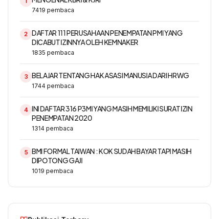
1
7419
pembaca
DAFTAR 111 PERUSAHAAN PENEMPATAN PMI YANG
2
DICABUT IZINNYA OLEH KEMNAKER
1835
pembaca
BELAJAR TENTANG HAK ASASI MANUSIA DARI HRWG
3
1744
pembaca
INI DAFTAR 316 P3MI YANG MASIH MEMILIKI SURAT IZIN
4
PENEMPATAN 2020
1314
pembaca
BMI FORMAL TAIWAN : KOK SUDAH BAYAR TAPI MASIH
5
DIPOTONG GAJI
1019
pembaca