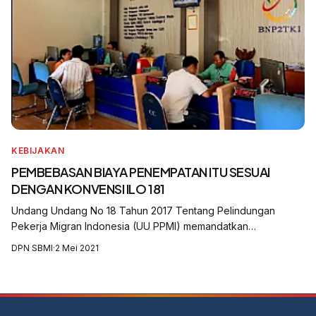
KEBIJAKAN
PEMBEBASAN BIAYA PENEMPATAN ITU SESUAI
DENGAN KONVENSI ILO 181
Undang Undang No 18 Tahun 2017 Tentang Pelindungan
Pekerja Migran Indonesia (UU PPMI) memandatkan
pembebasan biaya penempatan kepada PMI. Ketentian ini
DPN SBMI
·
2 Mei 2021
diatur dalam Pasal 30 yang berbunyi: PMI tidak...