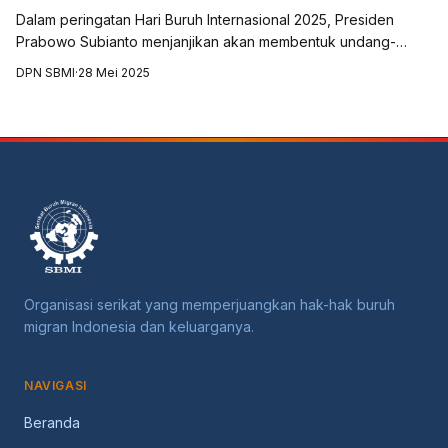
K188 untuk Pelindungan Nyata Awak Kapal Perikanan
Dalam peringatan Hari Buruh Internasional 2025, Presiden
Indonesia
Prabowo Subianto menjanjikan akan membentuk undang-
undang perlindungan bagi pekerja di laut dan sektor
DPN SBMI
·
28 Mei 2025
perikanan. Serikat Buruh Migran Indones...
Organisasi serikat yang memperjuangkan hak-hak buruh
migran Indonesia dan keluarganya.
NAVIGASI
Beranda