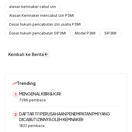
alasan kemnaker cabut izin
Alasan Kemnaker mencabut izin P3MI
Dasar hukum pencabutan izin usaha P3MI
Dasar hukum pencabutan SIP3MI
Modal P3MI
SIP3MI
Kembali ke Berita
Trending
MENGENAL KBRI & KJRI
1
7286
pembaca
DAFTAR 111 PERUSAHAAN PENEMPATAN PMI YANG
2
DICABUT IZINNYA OLEH KEMNAKER
1822
pembaca