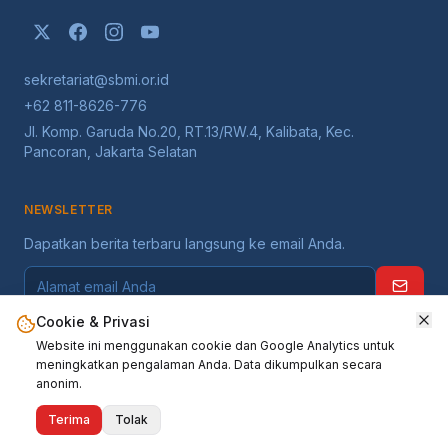
sekretariat@sbmi.or.id
+62 811-8626-776
Jl. Komp. Garuda No.20, RT.13/RW.4, Kalibata, Kec.
Pancoran, Jakarta Selatan
NEWSLETTER
Dapatkan berita terbaru langsung ke email Anda.
Cookie & Privasi
Website ini menggunakan cookie dan Google Analytics untuk
meningkatkan pengalaman Anda. Data dikumpulkan secara
anonim.
©
2026
Serikat Buruh Migran Indonesia
. Seluruh hak dilindungi.
Terima
Tolak