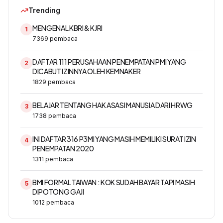
Trending
MENGENAL KBRI & KJRI
1
7369
pembaca
DAFTAR 111 PERUSAHAAN PENEMPATAN PMI YANG
2
DICABUT IZINNYA OLEH KEMNAKER
1829
pembaca
BELAJAR TENTANG HAK ASASI MANUSIA DARI HRWG
3
1738
pembaca
INI DAFTAR 316 P3MI YANG MASIH MEMILIKI SURAT IZIN
4
PENEMPATAN 2020
1311
pembaca
BMI FORMAL TAIWAN : KOK SUDAH BAYAR TAPI MASIH
5
DIPOTONG GAJI
1012
pembaca