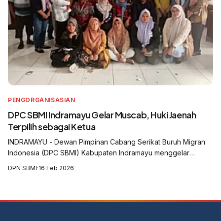
PENGORGANISASIAN
DPC SBMI Indramayu Gelar Muscab, Huki Jaenah
Terpilih sebagai Ketua
INDRAMAYU - Dewan Pimpinan Cabang Serikat Buruh Migran
Indonesia (DPC SBMI) Kabupaten Indramayu menggelar
Musyawarah Cabang (Muscab) yang digelar di Aula Balai Desa
DPN SBMI
·
16 Feb 2026
Krasak, Kecamatan Jatibarang, Kabu...