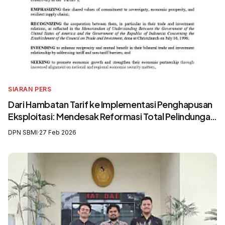
SIARAN PERS
Dari Hambatan Tarif ke Implementasi Penghapusan
Eksploitasi: Mendesak Reformasi Total Pelindungan
Awak Kapal Perikanan
DPN SBMI
·
27 Feb 2026