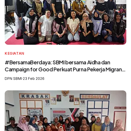
KEGIATAN
#BersamaBerdaya: SBMI bersama Aidha dan
Campaign for Good Perkuat Purna Pekerja Migran
sebagai Agen Perubahan dan Pelatih Migrasi Aman
DPN SBMI
·
23 Feb 2026