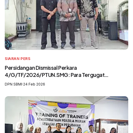
SIARAN PERS
Persidangan Dismissal Perkara
4/G/TF/2026/PTUN.SMG: Para Tergugat
Mengingkari SIP3MI dan Mengabaikan UU
DPN SBMI
·
24 Feb 2026
Pelindungan Pekerja Migran Indonesia