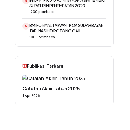
INI DAFTAR 316 P3MI YANG MASIH MEMILIKI
4
SURAT IZIN PENEMPATAN 2020
1299
pembaca
BMI FORMAL TAIWAN : KOK SUDAH BAYAR
5
TAPI MASIH DIPOTONG GAJI
1006
pembaca
Publikasi Terbaru
Catatan Akhir Tahun 2025
1 Apr 2026