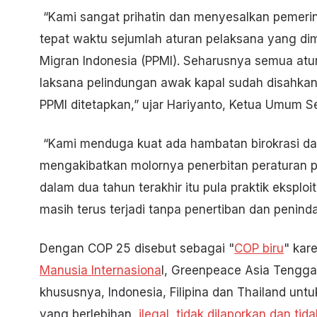
“Kami sangat prihatin dan menyesalkan pemerin
tepat waktu sejumlah aturan pelaksana yang di
Migran Indonesia (PPMI). Seharusnya semua atur
laksana pelindungan awak kapal sudah disahkan
PPMI ditetapkan,” ujar Hariyanto, Ketua Umum Se
“Kami menduga kuat ada hambatan birokrasi da
mengakibatkan molornya penerbitan peraturan pel
dalam dua tahun terakhir itu pula praktik eksplo
masih terus terjadi tanpa penertiban dan peninda
Dengan COP 25 disebut sebagai "
COP biru
" kar
Manusia Internasiona
l, Greenpeace Asia Tengg
khususnya, Indonesia, Filipina dan Thailand u
yang berlebihan,
ilegal, tidak dilaporkan dan tida