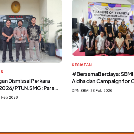
KEGIATAN
RS
#BersamaBerdaya: SBMI
an Dismissal Perkara
Aidha dan Campaign for
2026/PTUN.SMG: Para
Perkuat Purna Pekerja Mi
DPN SBMI
·
23 Feb 2026
 Mengingkari SIP3MI dan
sebagai Agen Perubahan 
 Feb 2026
kan UU Pelindungan
Pelatih Migrasi Aman
igran Indonesia