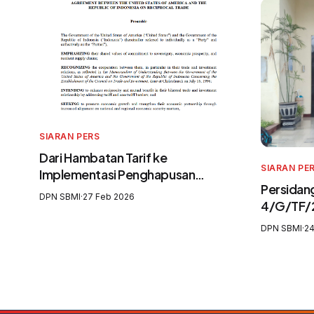
SIARAN PERS
Dari Hambatan Tarif ke
SIARAN PE
Implementasi Penghapusan
Persidang
Eksploitasi: Mendesak Reformasi
DPN SBMI
·
27 Feb 2026
4/G/TF/
Total Pelindungan Awak Kapal
Tergugat
Perikanan
DPN SBMI
·
24
Mengabai
Pekerja M