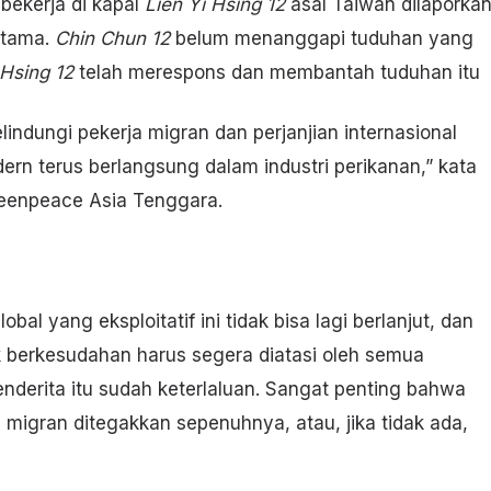
bekerja di kapal
Lien Yi Hsing 12
asal Taiwan dilaporka
rtama.
Chin Chun 12
belum menanggapi tuduhan yang
 Hsing 12
telah merespons dan membantah tuduhan itu
indungi pekerja migran dan perjanjian internasional
rn terus berlangsung dalam industri perikanan,” kata
reenpeace Asia Tenggara.
al yang eksploitatif ini tidak bisa lagi berlanjut, dan
k berkesudahan harus segera diatasi oleh semua
derita itu sudah keterlaluan. Sangat penting bahwa
migran ditegakkan sepenuhnya, atau, jika tidak ada,