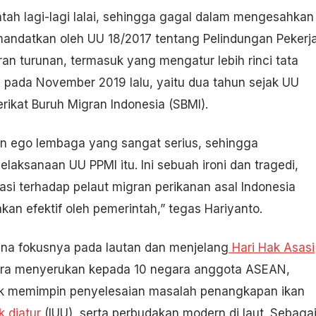
tah lagi-lagi lalai, sehingga gagal dalam mengesahkan
mandatkan oleh UU 18/2017 tentang Pelindungan Pekerj
an turunan, termasuk yang mengatur lebih rinci tata
 pada November 2019 lalu, yaitu dua tahun sejak UU
rikat Buruh Migran Indonesia (SBMI).
n ego lembaga yang sangat serius, sehingga
aksanaan UU PPMI itu. Ini sebuah ironi dan tragedi,
itasi terhadap pelaut migran perikanan asal Indonesia
kan efektif oleh pemerintah,” tegas Hariyanto.
ena fokusnya pada lautan dan menjelang
Hari Hak Asasi
ara menyerukan kepada 10 negara anggota ASEAN,
ntuk memimpin penyelesaian masalah penangkapan ikan
k diatur
(IUU), serta perbudakan modern di laut. Sebaga