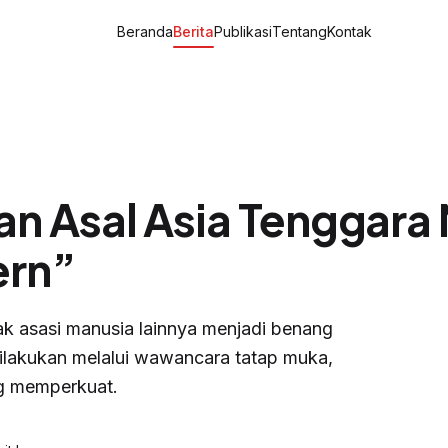
Beranda
Berita
Publikasi
Tentang
Kontak
an Asal Asia Tenggar
ern”
ak asasi manusia lainnya menjadi benang
ilakukan melalui wawancara tatap muka,
ng memperkuat.