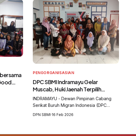
PENGORGANISASIAN
 bersama
DPC SBMI Indramayu Gelar
 Good
Muscab, Huki Jaenah Terpilih
gran
sebagai Ketua
dan
INDRAMAYU - Dewan Pimpinan Cabang
Serikat Buruh Migran Indonesia (DPC
SBMI) Kabupaten Indramayu menggelar
DPN SBMI
·
16 Feb 2026
Musyawarah Cabang (Muscab) yang
digelar di Aula Balai Desa Krasak,
Kecamatan Jatibarang, Kabu...