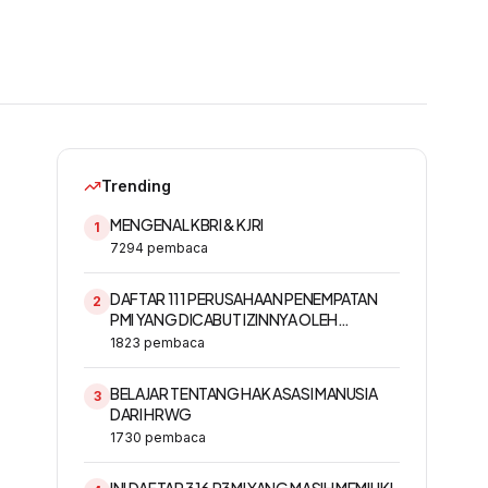
Trending
MENGENAL KBRI & KJRI
1
7294
pembaca
DAFTAR 111 PERUSAHAAN PENEMPATAN
2
PMI YANG DICABUT IZINNYA OLEH
KEMNAKER
1823
pembaca
BELAJAR TENTANG HAK ASASI MANUSIA
3
DARI HRWG
l
1730
pembaca