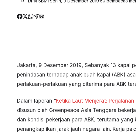
DPN SBMI
·
Senin, 9 Desember 2019
·
60
pembaca
3
men
D
Jakarta, 9 Desember 2019, Sebanyak 13 kapal 
penindasan terhadap anak buah kapal (ABK) asa
perlakuan-perlakuan yang diterima para ABK te
Dalam laporan “
Ketika Laut Menjerat: Perjalana
disusun oleh Greenpeace Asia Tenggara bekerj
dan kondisi pekerjaan para ABK, terutama yang be
penangkap ikan jarak jauh negara lain. Kerja p