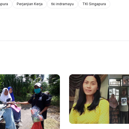
apura
Perjanjian Kerja
tki indramayu
TKI Singapura