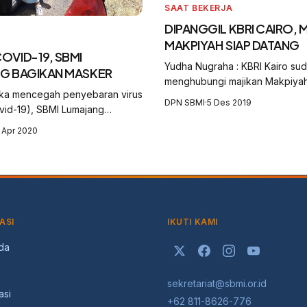
SAAT BEKERJA
DIPANGGIL KBRI CAIRO, 
MAKPIYAH SIAP DATANG
OVID-19, SBMI
Yudha Nugraha : KBRI Kairo sud
G BAGIKAN MASKER
menghubungi majikan Makpiyah
ka mencegah penyebaran virus
berupaya memenuhi panggilan 
DPN SBMI
·
5 Des 2019
vid-19), SBMI Lumajang
Sumber photo liputan bmi
n 900 masker penutup hidung
 Apr 2020
ga desa Banyuputih Lor
Randuagung, Kalisemut
Padang, Mlawan...
ASI
IKUTI KAMI
da
sekretariat@sbmi.or.id
asi
+62 811-8626-776