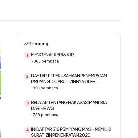
Trending
MENGENAL KBRI & KJRI
1
7365
pembaca
DAFTAR 111 PERUSAHAAN PENEMPATAN
2
PMI YANG DICABUT IZINNYA OLEH
KEMNAKER
1828
pembaca
BELAJAR TENTANG HAK ASASI MANUSIA
3
DARI HRWG
1738
pembaca
INI DAFTAR 316 P3MI YANG MASIH MEMILIKI
4
SURAT IZIN PENEMPATAN 2020