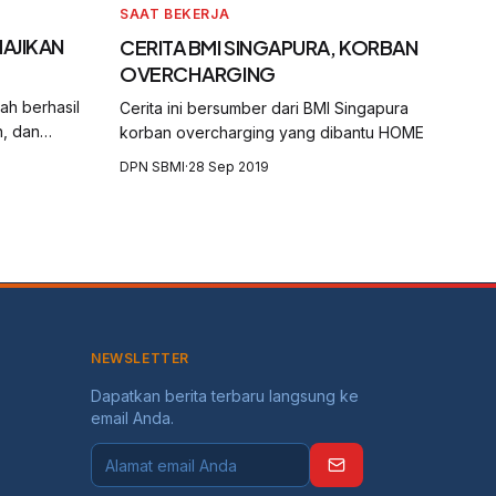
SAAT BEKERJA
MAJIKAN
CERITA BMI SINGAPURA, KORBAN
OVERCHARGING
ah berhasil
Cerita ini bersumber dari BMI Singapura
, dan
korban overcharging yang dibantu HOME
KBRI.
DPN SBMI
·
28 Sep 2019
NEWSLETTER
Dapatkan berita terbaru langsung ke
email Anda.