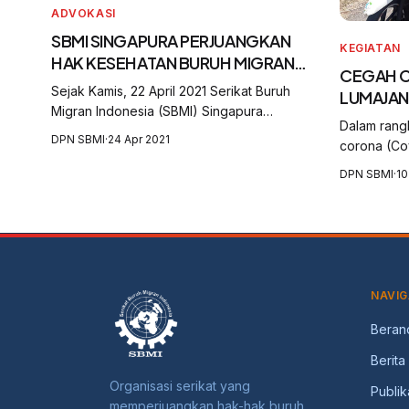
ADVOKASI
SBMI SINGAPURA PERJUANGKAN
KEGIATAN
HAK KESEHATAN BURUH MIGRAN
CEGAH C
SAKIT
Sejak Kamis, 22 April 2021 Serikat Buruh
LUMAJAN
Migran Indonesia (SBMI) Singapura
Dalam rang
memperjuangkan salah seorang buruh
DPN SBMI
·
24 Apr 2021
corona (Co
migran indonesia yang diduga mengalami
membagika
penganiayaan dari momongannya. Akibat
DPN SBMI
·
10
kepada war
penganiayaan...
Kecamatan 
Kecamatan 
NAVIG
Beran
Berita
Organisasi serikat yang
Publik
memperjuangkan hak-hak buruh