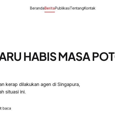
Beranda
Berita
Publikasi
Tentang
Kontak
BARU HABIS MASA PO
an kerap dilakukan agen di Singapura,
 situasi ini.
t baca