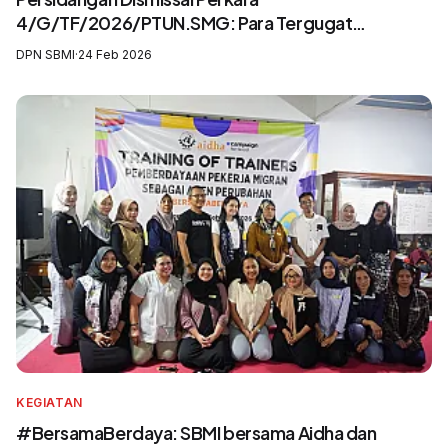
4/G/TF/2026/PTUN.SMG: Para Tergugat
Mengingkari SIP3MI dan Mengabaikan UU
DPN SBMI
·
24 Feb 2026
Pelindungan Pekerja Migran Indonesia
KEGIATAN
#BersamaBerdaya: SBMI bersama Aidha dan