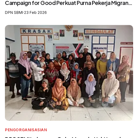
Campaign for Good Perkuat Purna Pekerja Migran
sebagai Agen Perubahan dan Pelatih Migrasi Aman
DPN SBMI
·
23 Feb 2026
PENGORGANISASIAN