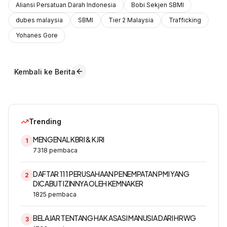
Aliansi Persatuan Darah Indonesia
Bobi Sekjen SBMI
dubes malaysia
SBMI
Tier 2 Malaysia
Trafficking
Yohanes Gore
Kembali ke Berita
Trending
MENGENAL KBRI & KJRI
1
7318
pembaca
DAFTAR 111 PERUSAHAAN PENEMPATAN PMI YANG
2
DICABUT IZINNYA OLEH KEMNAKER
1825
pembaca
BELAJAR TENTANG HAK ASASI MANUSIA DARI HRWG
3