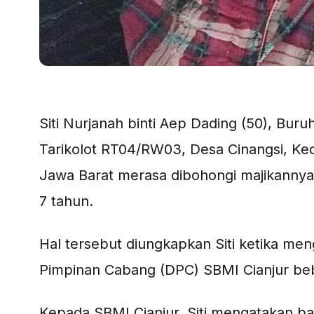
Siti Nurjanah binti Aep Dading (50), Bur
Tarikolot RT04/RW03, Desa Cinangsi, Ke
Jawa Barat merasa dibohongi majikannya p
7 tahun.
Hal tersebut diungkapkan Siti ketika m
Pimpinan Cabang (DPC) SBMI Cianjur beb
Kepada SBMI Cianjur, Siti mengatakan b