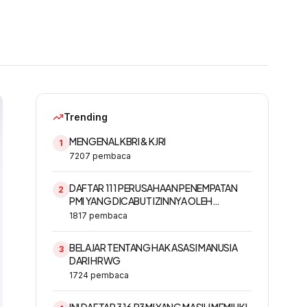
Trending
MENGENAL KBRI & KJRI
1
7207
pembaca
DAFTAR 111 PERUSAHAAN PENEMPATAN
2
PMI YANG DICABUT IZINNYA OLEH
KEMNAKER
1817
pembaca
BELAJAR TENTANG HAK ASASI MANUSIA
3
DARI HRWG
1724
pembaca