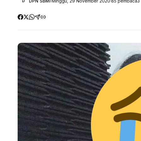
DPN SBMI
·
Minggu, 29 November 2020
·
85
pembaca
3
D