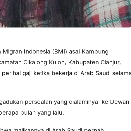
uh Migran Indonesia (BMI) asal Kampung
camatan Cikalong Kulon, Kabupaten Cianjur,
erihal gaji ketika bekerja di Arab Saudi selam
engadukan persoalan yang dialaminya ke Dewan
erapa bulan yang lalu.
ahwa majikannya di Arab Saudi pernah