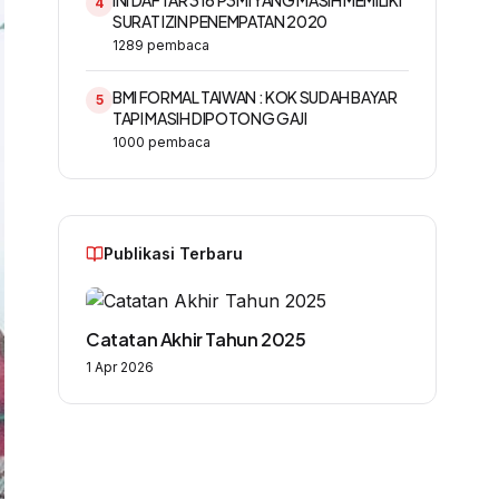
INI DAFTAR 316 P3MI YANG MASIH MEMILIKI
4
SURAT IZIN PENEMPATAN 2020
1289
pembaca
BMI FORMAL TAIWAN : KOK SUDAH BAYAR
5
TAPI MASIH DIPOTONG GAJI
1000
pembaca
Publikasi Terbaru
Catatan Akhir Tahun 2025
1 Apr 2026