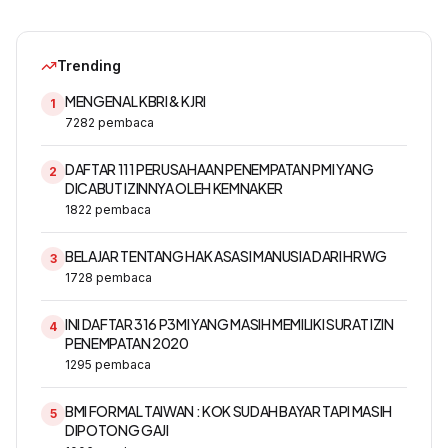
Trending
MENGENAL KBRI & KJRI
1
7282
pembaca
DAFTAR 111 PERUSAHAAN PENEMPATAN PMI YANG
2
DICABUT IZINNYA OLEH KEMNAKER
1822
pembaca
BELAJAR TENTANG HAK ASASI MANUSIA DARI HRWG
3
1728
pembaca
INI DAFTAR 316 P3MI YANG MASIH MEMILIKI SURAT IZIN
4
PENEMPATAN 2020
1295
pembaca
BMI FORMAL TAIWAN : KOK SUDAH BAYAR TAPI MASIH
5
DIPOTONG GAJI