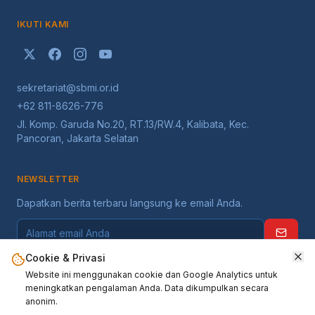
IKUTI KAMI
sekretariat@sbmi.or.id
+62 811-8626-776
Jl. Komp. Garuda No.20, RT.13/RW.4, Kalibata, Kec.
Pancoran, Jakarta Selatan
NEWSLETTER
Dapatkan berita terbaru langsung ke email Anda.
Cookie & Privasi
Website ini menggunakan cookie dan Google Analytics untuk
meningkatkan pengalaman Anda. Data dikumpulkan secara
anonim.
©
2026
Serikat Buruh Migran Indonesia
. Seluruh hak dilindungi.