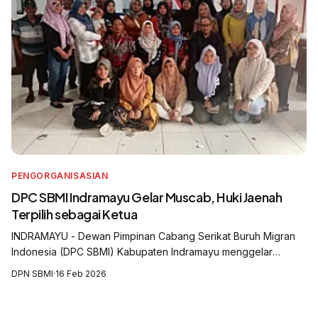
PENGORGANISASIAN
DPC SBMI Indramayu Gelar Muscab, Huki Jaenah
Terpilih sebagai Ketua
INDRAMAYU - Dewan Pimpinan Cabang Serikat Buruh Migran
Indonesia (DPC SBMI) Kabupaten Indramayu menggelar
Musyawarah Cabang (Muscab) yang digelar di Aula Balai Desa
DPN SBMI
·
16 Feb 2026
Krasak, Kecamatan Jatibarang, Kabu...