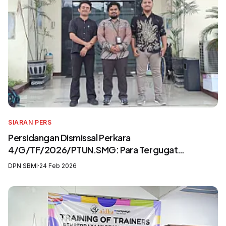
SIARAN PERS
Persidangan Dismissal Perkara
4/G/TF/2026/PTUN.SMG: Para Tergugat
Mengingkari SIP3MI dan Mengabaikan UU
DPN SBMI
·
24 Feb 2026
Pelindungan Pekerja Migran Indonesia