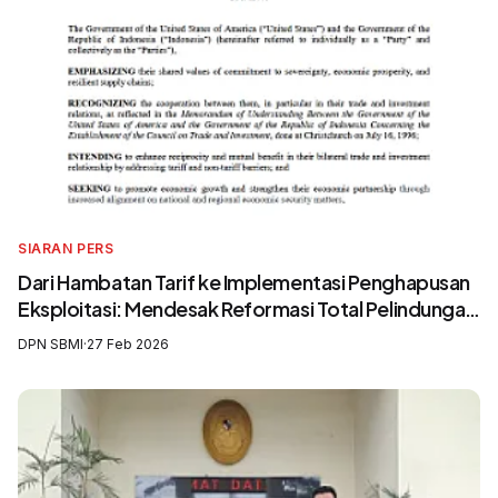
SIARAN PERS
Dari Hambatan Tarif ke Implementasi Penghapusan
Eksploitasi: Mendesak Reformasi Total Pelindungan
Awak Kapal Perikanan
DPN SBMI
·
27 Feb 2026