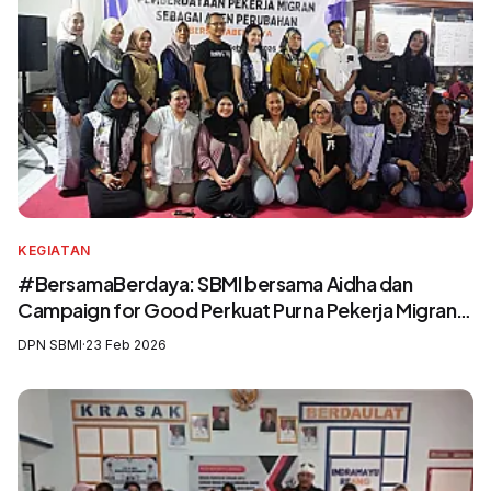
KEGIATAN
#BersamaBerdaya: SBMI bersama Aidha dan
Campaign for Good Perkuat Purna Pekerja Migran
sebagai Agen Perubahan dan Pelatih Migrasi Aman
DPN SBMI
·
23 Feb 2026