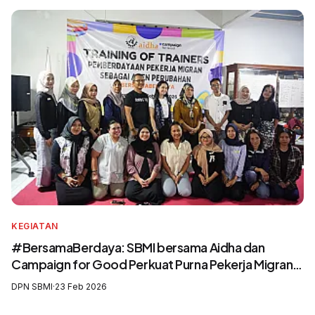
KEGIATAN
#BersamaBerdaya: SBMI bersama Aidha dan
Campaign for Good Perkuat Purna Pekerja Migran
sebagai Agen Perubahan dan Pelatih Migrasi Aman
DPN SBMI
·
23 Feb 2026