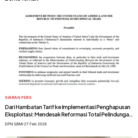
SIARAN PERS
Dari Hambatan Tarif ke Implementasi Penghapusan
Eksploitasi: Mendesak Reformasi Total Pelindungan
Awak Kapal Perikanan
DPN SBMI
·
27 Feb 2026