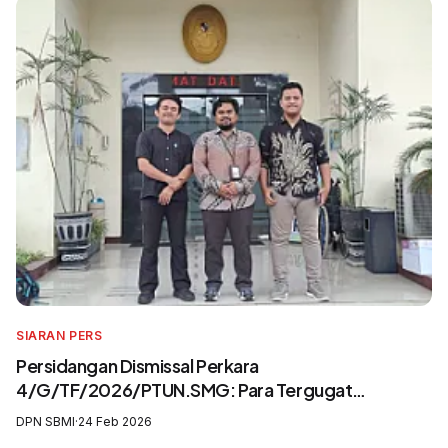
SIARAN PERS
Persidangan Dismissal Perkara
4/G/TF/2026/PTUN.SMG: Para Tergugat
Mengingkari SIP3MI dan Mengabaikan UU
DPN SBMI
·
24 Feb 2026
Pelindungan Pekerja Migran Indonesia