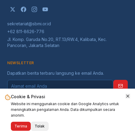
sekretariat@sbmi.or.id
+62 811-8626-776
Jl. Komp. Garuda No.20, RT.13/RW.4, Kalibata, Kec.
Pancoran, Jakarta Selatan
NEWSLETTER
Dapatkan berita terbaru langsung ke email Anda.
Cookie & Privasi
Website ini menggunakan cookie dan Google Analytics untuk
meningkatkan pengalaman Anda. Data dikumpulkan secara
anonim.
©
2026
Serikat Buruh Migran Indonesia
. Seluruh hak dilindungi.
Terima
Tolak