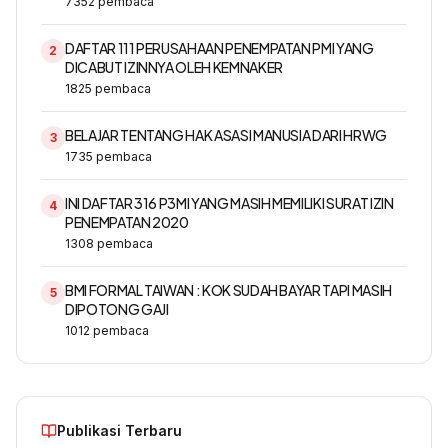
7352
pembaca
DAFTAR 111 PERUSAHAAN PENEMPATAN PMI YANG
2
DICABUT IZINNYA OLEH KEMNAKER
1825
pembaca
BELAJAR TENTANG HAK ASASI MANUSIA DARI HRWG
3
1735
pembaca
INI DAFTAR 316 P3MI YANG MASIH MEMILIKI SURAT IZIN
4
PENEMPATAN 2020
1308
pembaca
BMI FORMAL TAIWAN : KOK SUDAH BAYAR TAPI MASIH
5
DIPOTONG GAJI
1012
pembaca
Publikasi Terbaru