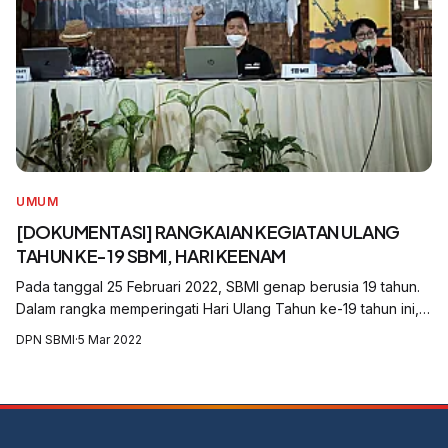
UMUM
[DOKUMENTASI] RANGKAIAN KEGIATAN ULANG
TAHUN KE-19 SBMI, HARI KEENAM
Pada tanggal 25 Februari 2022, SBMI genap berusia 19 tahun.
Dalam rangka memperingati Hari Ulang Tahun ke-19 tahun ini,
SBMI mengadakan serangkaian kegiatan, yaitu Diskusi Publik,
DPN SBMI
·
5 Mar 2022
Konsultasi Nasional...