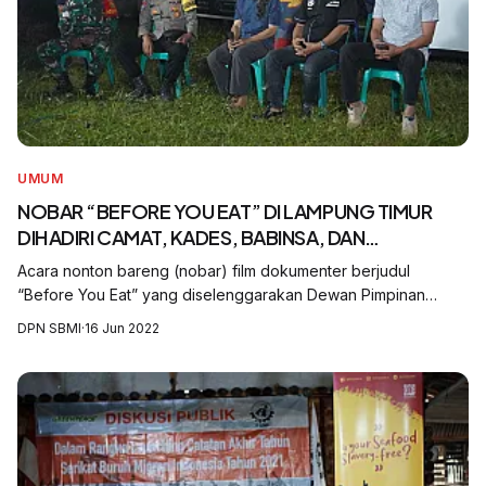
UMUM
NOBAR “BEFORE YOU EAT” DI LAMPUNG TIMUR
DIHADIRI CAMAT, KADES, BABINSA, DAN
BABINKAMTIBMAS
Acara nonton bareng (nobar) film dokumenter berjudul
“Before You Eat” yang diselenggarakan Dewan Pimpinan
Cabang Serikat Buruh Migran Indonesia (DPC SBM) Lampung
DPN SBMI
·
16 Jun 2022
Timur di Desa Margosari, Kecamatan Me...