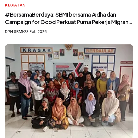
KEGIATAN
#BersamaBerdaya: SBMI bersama Aidha dan
Campaign for Good Perkuat Purna Pekerja Migran
sebagai Agen Perubahan dan Pelatih Migrasi Aman
DPN SBMI
·
23 Feb 2026