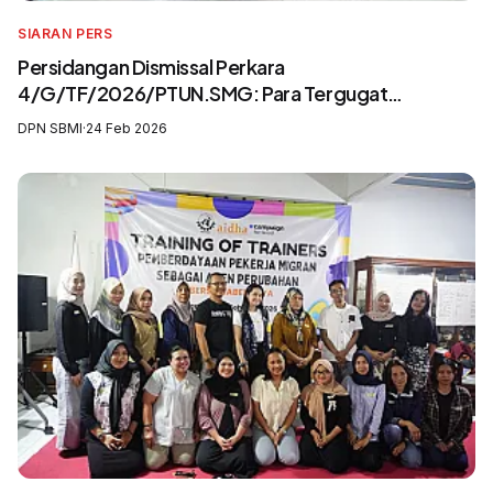
SIARAN PERS
Persidangan Dismissal Perkara
4/G/TF/2026/PTUN.SMG: Para Tergugat
Mengingkari SIP3MI dan Mengabaikan UU
DPN SBMI
·
24 Feb 2026
Pelindungan Pekerja Migran Indonesia