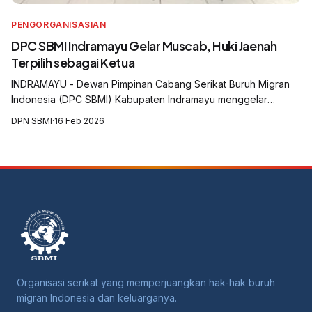
PENGORGANISASIAN
DPC SBMI Indramayu Gelar Muscab, Huki Jaenah
Terpilih sebagai Ketua
INDRAMAYU - Dewan Pimpinan Cabang Serikat Buruh Migran
Indonesia (DPC SBMI) Kabupaten Indramayu menggelar
Musyawarah Cabang (Muscab) yang digelar di Aula Balai Desa
DPN SBMI
·
16 Feb 2026
Krasak, Kecamatan Jatibarang, Kabu...
Organisasi serikat yang memperjuangkan hak-hak buruh
migran Indonesia dan keluarganya.