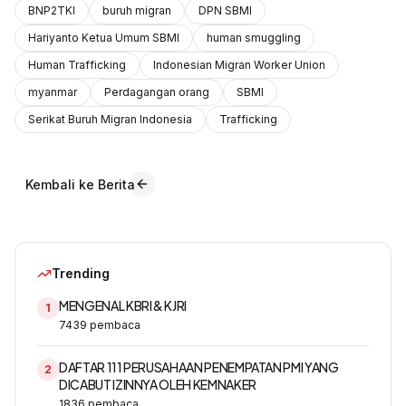
BNP2TKI
buruh migran
DPN SBMI
Hariyanto Ketua Umum SBMI
human smuggling
Human Trafficking
Indonesian Migran Worker Union
myanmar
Perdagangan orang
SBMI
Serikat Buruh Migran Indonesia
Trafficking
Kembali ke Berita
Trending
MENGENAL KBRI & KJRI
1
7439
pembaca
DAFTAR 111 PERUSAHAAN PENEMPATAN PMI YANG
2
DICABUT IZINNYA OLEH KEMNAKER
1836
pembaca