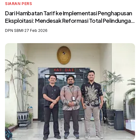
SIARAN PERS
Dari Hambatan Tarif ke Implementasi Penghapusan
Eksploitasi: Mendesak Reformasi Total Pelindungan
Awak Kapal Perikanan
DPN SBMI
·
27 Feb 2026