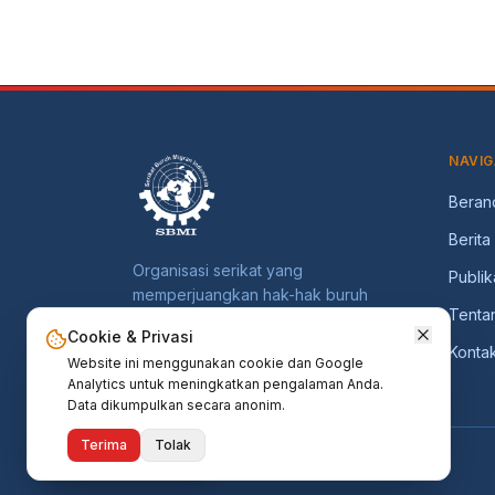
Pekerja M
NAVIG
Beran
Berita
Organisasi serikat yang
Publik
memperjuangkan hak-hak buruh
Tenta
migran Indonesia dan keluarganya.
Cookie & Privasi
Konta
Website ini menggunakan cookie dan Google
Analytics untuk meningkatkan pengalaman Anda.
Data dikumpulkan secara anonim.
Terima
Tolak
Butuh Bantuan?