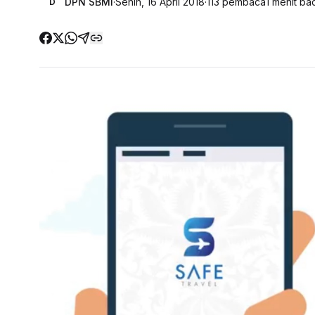
DPN SBMI
·
Senin, 16 April 2018
·
113
pembaca
1
menit ba
D