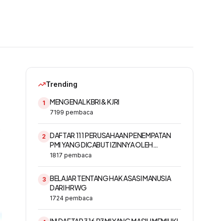
Trending
MENGENAL KBRI & KJRI
1
7199
pembaca
DAFTAR 111 PERUSAHAAN PENEMPATAN
2
PMI YANG DICABUT IZINNYA OLEH
KEMNAKER
1817
pembaca
BELAJAR TENTANG HAK ASASI MANUSIA
3
DARI HRWG
1724
pembaca