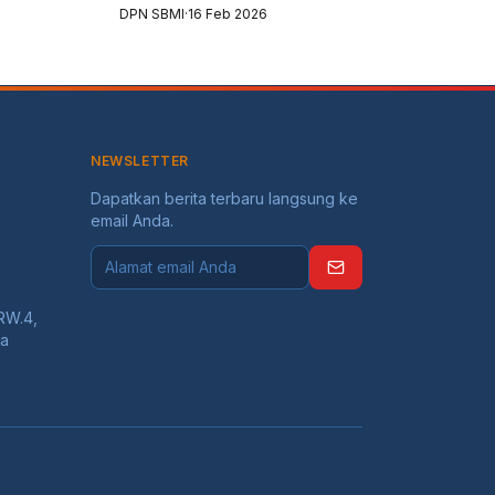
SBMI) Kabupaten Indramayu menggelar
DPN SBMI
·
16 Feb 2026
Musyawarah Cabang (Muscab) yang
digelar di Aula Balai Desa Krasak,
Kecamatan Jatibarang, Kabu...
NEWSLETTER
Dapatkan berita terbaru langsung ke
email Anda.
RW.4,
ta