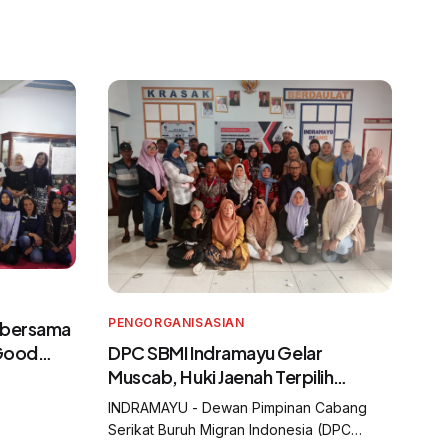
PENGORGANISASIAN
 bersama
DPC SBMI Indramayu Gelar
 Good
Muscab, Huki Jaenah Terpilih
gran
sebagai Ketua
dan
INDRAMAYU - Dewan Pimpinan Cabang
Serikat Buruh Migran Indonesia (DPC