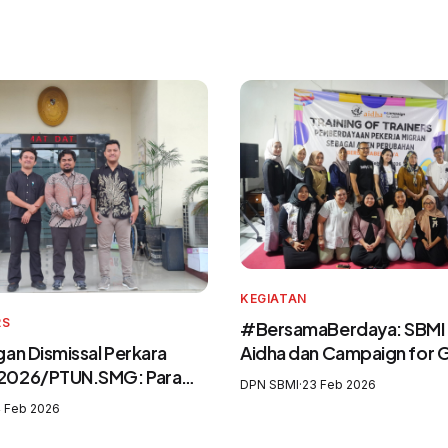
KEGIATAN
RS
#BersamaBerdaya: SBMI
an Dismissal Perkara
Aidha dan Campaign for
2026/PTUN.SMG: Para
Perkuat Purna Pekerja Mi
DPN SBMI
·
23 Feb 2026
 Mengingkari SIP3MI dan
sebagai Agen Perubahan 
 Feb 2026
kan UU Pelindungan
Pelatih Migrasi Aman