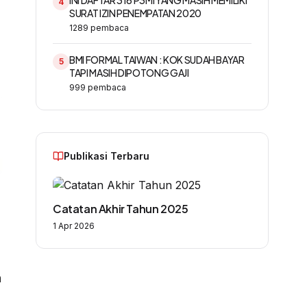
INI DAFTAR 316 P3MI YANG MASIH MEMILIKI
4
SURAT IZIN PENEMPATAN 2020
1289
pembaca
BMI FORMAL TAIWAN : KOK SUDAH BAYAR
5
TAPI MASIH DIPOTONG GAJI
999
pembaca
Publikasi Terbaru
Catatan Akhir Tahun 2025
1 Apr 2026
h