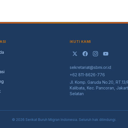
igran Indonesia
ASI
IKUTI KAMI
da
sekretariat@sbmi.or.id
asi
+62 811-8626-776
ng
Jl. Komp. Garuda No.20, RT.13/
Kalibata, Kec. Pancoran, Jakar
k
Selatan
©
2026
Serikat Buruh Migran Indonesia
. Seluruh hak dilindungi.