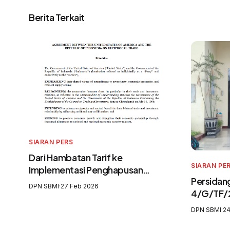
Berita Terkait
SIARAN PERS
Dari Hambatan Tarif ke
SIARAN PE
Implementasi Penghapusan
Persidang
Eksploitasi: Mendesak Reformasi
DPN SBMI
·
27 Feb 2026
4/G/TF/
Total Pelindungan Awak Kapal
Tergugat
Perikanan
DPN SBMI
·
24
Mengabai