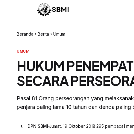
Beranda
Berita
Umum
UMUM
HUKUM PENEMPATK
SECARA PERSEO
Pasal 81 Orang perseorangan yang melaksana
penjara paling lama 10 tahun dan denda paling 
DPN SBMI
·
Jumat, 19 Oktober 2018
·
295
pembaca
1
men
D