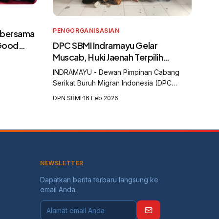
PENGORGANISASIAN
 bersama
DPC SBMI Indramayu Gelar
 Good
Muscab, Huki Jaenah Terpilih
gran
sebagai Ketua
dan
INDRAMAYU - Dewan Pimpinan Cabang
Serikat Buruh Migran Indonesia (DPC
SBMI) Kabupaten Indramayu menggelar
DPN SBMI
·
16 Feb 2026
Musyawarah Cabang (Muscab) yang
digelar di Aula Balai Desa Krasak,
Kecamatan Jatibarang, Kabu...
NEWSLETTER
Dapatkan berita terbaru langsung ke
email Anda.