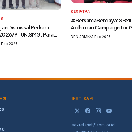
KEGIATAN
RS
#BersamaBerdaya: SBMI
an Dismissal Perkara
Aidha dan Campaign for
2026/PTUN.SMG: Para
Perkuat Purna Pekerja Mi
DPN SBMI
·
23 Feb 2026
 Mengingkari SIP3MI dan
sebagai Agen Perubahan 
 Feb 2026
kan UU Pelindungan
Pelatih Migrasi Aman
igran Indonesia
ASI
IKUTI KAMI
da
sekretariat@sbmi.or.id
asi