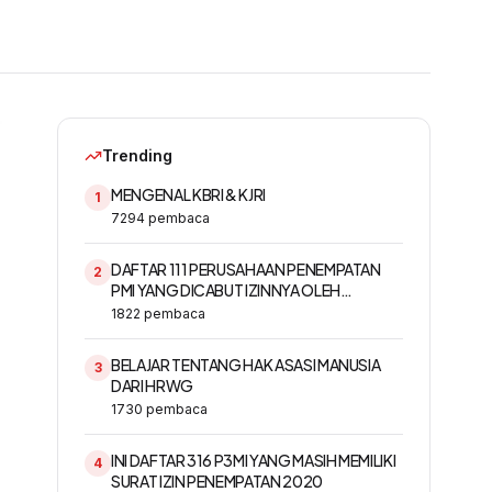
Trending
MENGENAL KBRI & KJRI
1
7294
pembaca
DAFTAR 111 PERUSAHAAN PENEMPATAN
2
PMI YANG DICABUT IZINNYA OLEH
KEMNAKER
1822
pembaca
BELAJAR TENTANG HAK ASASI MANUSIA
3
DARI HRWG
1730
pembaca
INI DAFTAR 316 P3MI YANG MASIH MEMILIKI
4
SURAT IZIN PENEMPATAN 2020