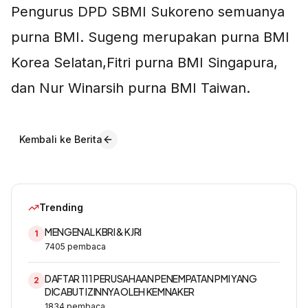
Pengurus DPD SBMI Sukoreno semuanya
purna BMI. Sugeng merupakan purna BMI
Korea Selatan,Fitri purna BMI Singapura,
dan Nur Winarsih purna BMI Taiwan.
Kembali ke Berita
Trending
MENGENAL KBRI & KJRI
1
7405
pembaca
DAFTAR 111 PERUSAHAAN PENEMPATAN PMI YANG
2
DICABUT IZINNYA OLEH KEMNAKER
1834
pembaca