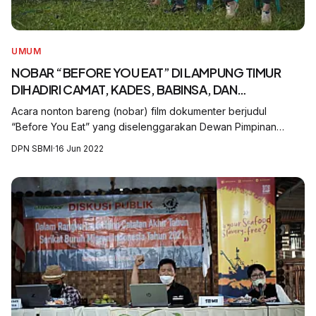
UMUM
NOBAR “BEFORE YOU EAT” DI LAMPUNG TIMUR
DIHADIRI CAMAT, KADES, BABINSA, DAN
BABINKAMTIBMAS
Acara nonton bareng (nobar) film dokumenter berjudul
“Before You Eat” yang diselenggarakan Dewan Pimpinan
Cabang Serikat Buruh Migran Indonesia (DPC SBM) Lampung
DPN SBMI
·
16 Jun 2022
Timur di Desa Margosari, Kecamatan Me...