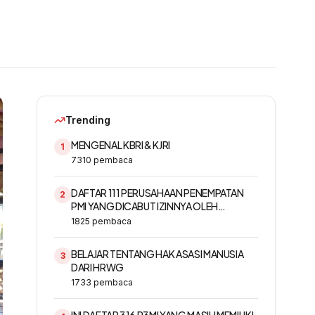
Trending
MENGENAL KBRI & KJRI
1
7310
pembaca
DAFTAR 111 PERUSAHAAN PENEMPATAN
2
PMI YANG DICABUT IZINNYA OLEH
KEMNAKER
1825
pembaca
BELAJAR TENTANG HAK ASASI MANUSIA
3
DARI HRWG
1733
pembaca