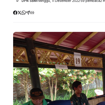
DPN SBMI
·
Minggu, 11 Desember 2022
·
59
pembaca
2
m
D