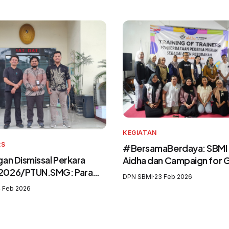
KEGIATAN
RS
#BersamaBerdaya: SBMI
an Dismissal Perkara
Aidha dan Campaign for
2026/PTUN.SMG: Para
Perkuat Purna Pekerja Mi
DPN SBMI
·
23 Feb 2026
 Mengingkari SIP3MI dan
sebagai Agen Perubahan 
 Feb 2026
kan UU Pelindungan
Pelatih Migrasi Aman
igran Indonesia