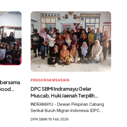
PENGORGANISASIAN
 bersama
DPC SBMI Indramayu Gelar
 Good
Muscab, Huki Jaenah Terpilih
gran
sebagai Ketua
dan
INDRAMAYU - Dewan Pimpinan Cabang
Serikat Buruh Migran Indonesia (DPC
SBMI) Kabupaten Indramayu menggelar
DPN SBMI
·
16 Feb 2026
Musyawarah Cabang (Muscab) yang