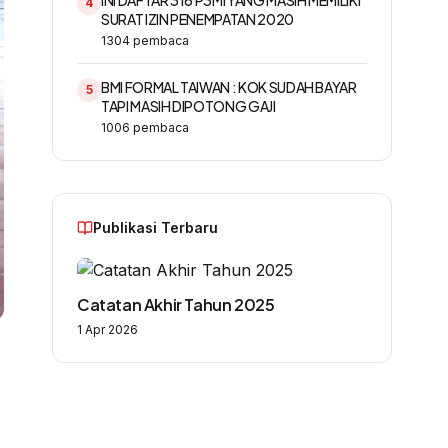
INI DAFTAR 316 P3MI YANG MASIH MEMILIKI
4
SURAT IZIN PENEMPATAN 2020
1304
pembaca
BMI FORMAL TAIWAN : KOK SUDAH BAYAR
5
TAPI MASIH DIPOTONG GAJI
1006
pembaca
Publikasi Terbaru
Catatan Akhir Tahun 2025
1 Apr 2026