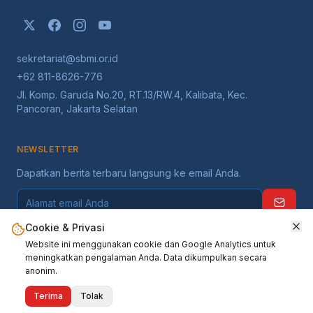
sekretariat@sbmi.or.id
+62 811-8626-776
Jl. Komp. Garuda No.20, RT.13/RW.4, Kalibata, Kec.
Pancoran, Jakarta Selatan
NEWSLETTER
Dapatkan berita terbaru langsung ke email Anda.
Cookie & Privasi
Website ini menggunakan cookie dan Google Analytics untuk
meningkatkan pengalaman Anda. Data dikumpulkan secara
anonim.
©
2026
Serikat Buruh Migran Indonesia
. Seluruh hak dilindungi.
Terima
Tolak