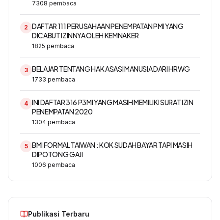
7308
pembaca
DAFTAR 111 PERUSAHAAN PENEMPATAN PMI YANG
2
DICABUT IZINNYA OLEH KEMNAKER
1825
pembaca
BELAJAR TENTANG HAK ASASI MANUSIA DARI HRWG
3
1733
pembaca
INI DAFTAR 316 P3MI YANG MASIH MEMILIKI SURAT IZIN
4
PENEMPATAN 2020
1304
pembaca
BMI FORMAL TAIWAN : KOK SUDAH BAYAR TAPI MASIH
5
DIPOTONG GAJI
1006
pembaca
Publikasi Terbaru