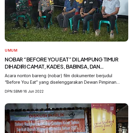
UMUM
NOBAR “BEFORE YOU EAT” DI LAMPUNG TIMUR
DIHADIRI CAMAT, KADES, BABINSA, DAN
BABINKAMTIBMAS
Acara nonton bareng (nobar) film dokumenter berjudul
“Before You Eat” yang diselenggarakan Dewan Pimpinan
Cabang Serikat Buruh Migran Indonesia (DPC SBM) Lampung
DPN SBMI
·
16 Jun 2022
Timur di Desa Margosari, Kecamatan Me...