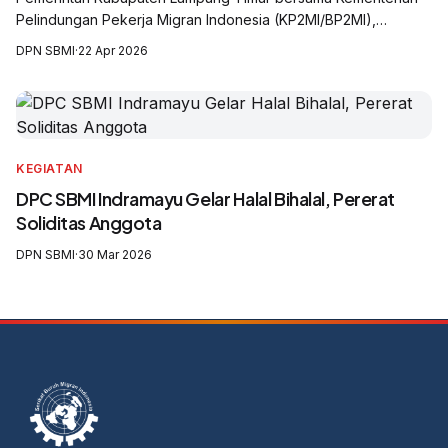
Pelindungan Pekerja Migran Indonesia (KP2MI/BP2MI),
International Labour Organization (ILO), United Nations Office
DPN SBMI
·
22 Apr 2026
on Drugs and Crime (UNODC), Serikat Buruh Migran Indonesia
(SBMI), dan Solidaritas Perempuan Sebay Lampung.
KEGIATAN
DPC SBMI Indramayu Gelar Halal Bihalal, Pererat
Soliditas Anggota
DPN SBMI
·
30 Mar 2026