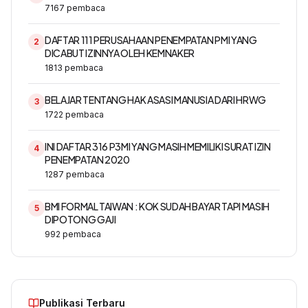
7167
pembaca
DAFTAR 111 PERUSAHAAN PENEMPATAN PMI YANG
2
DICABUT IZINNYA OLEH KEMNAKER
1813
pembaca
BELAJAR TENTANG HAK ASASI MANUSIA DARI HRWG
3
1722
pembaca
INI DAFTAR 316 P3MI YANG MASIH MEMILIKI SURAT IZIN
4
PENEMPATAN 2020
1287
pembaca
BMI FORMAL TAIWAN : KOK SUDAH BAYAR TAPI MASIH
5
DIPOTONG GAJI
992
pembaca
Publikasi Terbaru