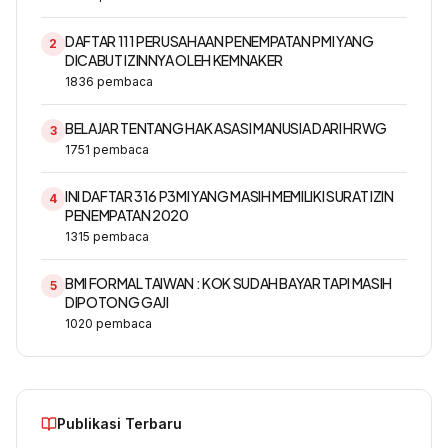
DAFTAR 111 PERUSAHAAN PENEMPATAN PMI YANG
2
DICABUT IZINNYA OLEH KEMNAKER
1836
pembaca
BELAJAR TENTANG HAK ASASI MANUSIA DARI HRWG
3
1751
pembaca
INI DAFTAR 316 P3MI YANG MASIH MEMILIKI SURAT IZIN
4
PENEMPATAN 2020
1315
pembaca
BMI FORMAL TAIWAN : KOK SUDAH BAYAR TAPI MASIH
5
DIPOTONG GAJI
1020
pembaca
Publikasi Terbaru