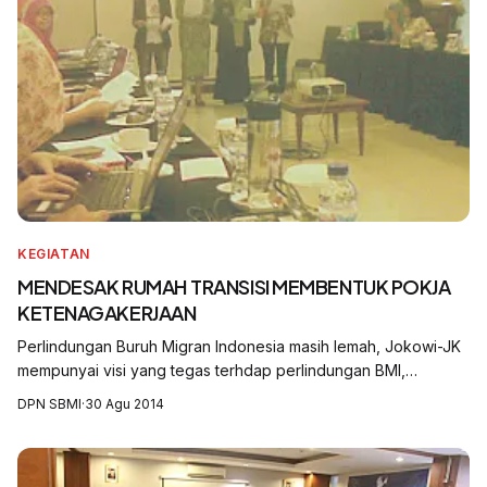
KEGIATAN
MENDESAK RUMAH TRANSISI MEMBENTUK POKJA
KETENAGAKERJAAN
Perlindungan Buruh Migran Indonesia masih lemah, Jokowi-JK
mempunyai visi yang tegas terhdap perlindungan BMI,
4/8/2014 Jokowi meresmikan Rumah Transisi yang didalamnya
DPN SBMI
·
30 Agu 2014
ada 22 Pokja, namun sayangnya tidak ada Pokja
ketenagakerjaan