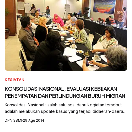
KEGIATAN
KONSOLIDASI NASIONAL, EVALUASI KEBIJAKAN
PENEMPATAN DAN PERLINDUNGAN BURUH MIGRAN
Konsolidasi Nasional : salah satu sesi danri kegiatan tersebut
adalah melakukan update kasus yang terjadi didaerah-daerah
dan relevansinya dengan kemandekan birokrasi dan kebijakan
DPN SBMI
·
29 Agu 2014
yang berlaku, hasil evaluasi tersebut antara lain sebagai
berikut :