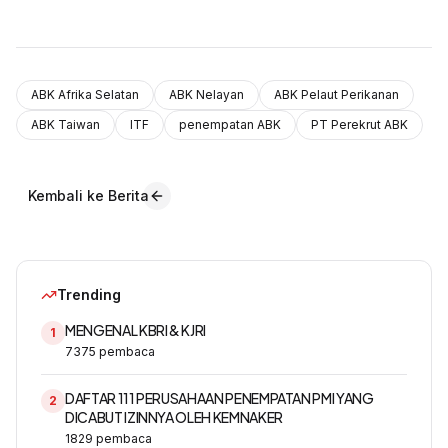
ABK Afrika Selatan
ABK Nelayan
ABK Pelaut Perikanan
ABK Taiwan
ITF
penempatan ABK
PT Perekrut ABK
Kembali ke Berita
Trending
MENGENAL KBRI & KJRI
1
7375
pembaca
DAFTAR 111 PERUSAHAAN PENEMPATAN PMI YANG
2
DICABUT IZINNYA OLEH KEMNAKER
1829
pembaca