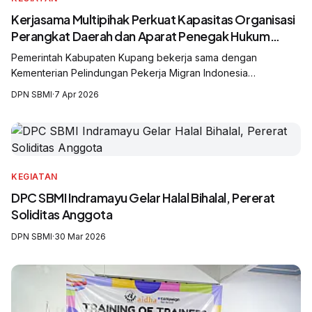
Kerjasama Multipihak Perkuat Kapasitas Organisasi
Perangkat Daerah dan Aparat Penegak Hukum
untuk Pelindungan Pekerja Migran Indonesia yang
Pemerintah Kabupaten Kupang bekerja sama dengan
Terpadu dan Responsif Gender
Kementerian Pelindungan Pekerja Migran Indonesia
(KP2MI/BP2MI), Serikat Buruh Migran Indonesia (SBMI),
DPN SBMI
·
7 Apr 2026
International Labour Organization (ILO), United Nations Office
on Drugs and Crime (UNODC), dan Solidaritas Perempuan
Flobamoratas menggelar Lokakarya Pelatihan (Lokalatih)
Pengelolaan Kasus Responsif Gender dan Perlindungan
Terkoordinasi bagi pekerja migran perempuan yang berisiko
KEGIATAN
menjadi korban tindak pidana perdagangan orang (TPPO) dan
kerja pak
DPC SBMI Indramayu Gelar Halal Bihalal, Pererat
Soliditas Anggota
DPN SBMI
·
30 Mar 2026