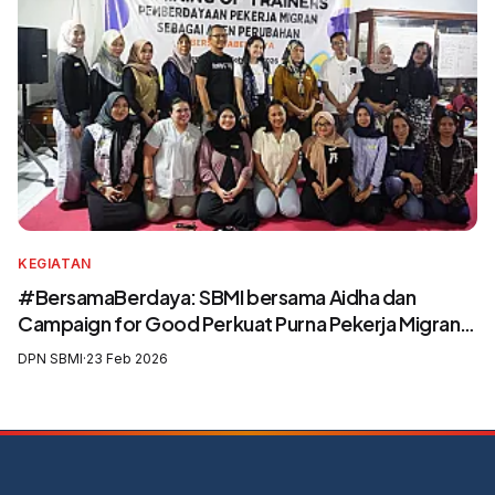
KEGIATAN
#BersamaBerdaya: SBMI bersama Aidha dan
Campaign for Good Perkuat Purna Pekerja Migran
sebagai Agen Perubahan dan Pelatih Migrasi Aman
DPN SBMI
·
23 Feb 2026