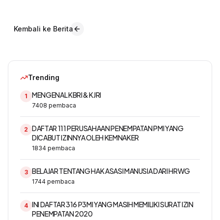
Kembali ke Berita
Trending
MENGENAL KBRI & KJRI
1
7408
pembaca
DAFTAR 111 PERUSAHAAN PENEMPATAN PMI YANG
2
DICABUT IZINNYA OLEH KEMNAKER
1834
pembaca
BELAJAR TENTANG HAK ASASI MANUSIA DARI HRWG
3
1744
pembaca
INI DAFTAR 316 P3MI YANG MASIH MEMILIKI SURAT IZIN
4
PENEMPATAN 2020