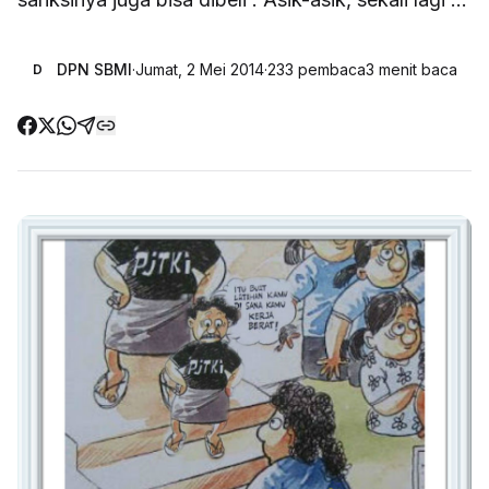
DPN SBMI
·
Jumat, 2 Mei 2014
·
233
pembaca
3
menit baca
D