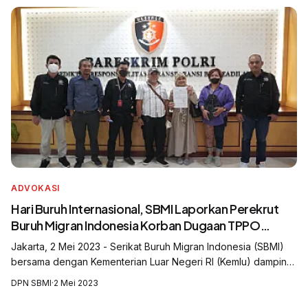
ADVOKASI
Hari Buruh Internasional, SBMI Laporkan Perekrut
Buruh Migran Indonesia Korban Dugaan TPPO
Myanmar ke Bareskrim Polri
Jakarta, 2 Mei 2023 - Serikat Buruh Migran Indonesia (SBMI)
bersama dengan Kementerian Luar Negeri RI (Kemlu) dampingi
pihak keluarga para korban dugaan Tindak Pidana
DPN SBMI
·
2 Mei 2023
Perdagangan Orang (TPPO) untuk m...