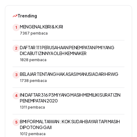
Trending
MENGENAL KBRI & KJRI
1
7367
pembaca
DAFTAR 111 PERUSAHAAN PENEMPATAN PMI YANG
2
DICABUT IZINNYA OLEH KEMNAKER
1828
pembaca
BELAJAR TENTANG HAK ASASI MANUSIA DARI HRWG
3
1738
pembaca
INI DAFTAR 316 P3MI YANG MASIH MEMILIKI SURAT IZIN
4
PENEMPATAN 2020
1311
pembaca
BMI FORMAL TAIWAN : KOK SUDAH BAYAR TAPI MASIH
5
DIPOTONG GAJI
1012
pembaca