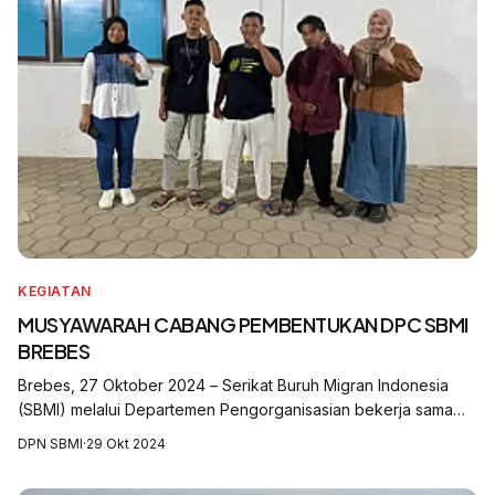
KEGIATAN
MUSYAWARAH CABANG PEMBENTUKAN DPC SBMI
BREBES
Brebes, 27 Oktober 2024 – Serikat Buruh Migran Indonesia
(SBMI) melalui Departemen Pengorganisasian bekerja sama
dengan Dewan Pimpinan Cabang (DPC) SBMI Pemalang dan
DPN SBMI
·
29 Okt 2024
Tegal, sukses menyelenggarakan Mu...