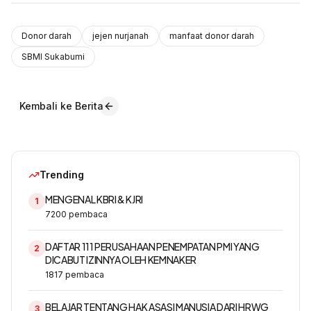
Donor darah
jejen nurjanah
manfaat donor darah
SBMI Sukabumi
Kembali ke Berita
Trending
MENGENAL KBRI & KJRI
1
7200
pembaca
DAFTAR 111 PERUSAHAAN PENEMPATAN PMI YANG
2
DICABUT IZINNYA OLEH KEMNAKER
1817
pembaca
BELAJAR TENTANG HAK ASASI MANUSIA DARI HRWG
3