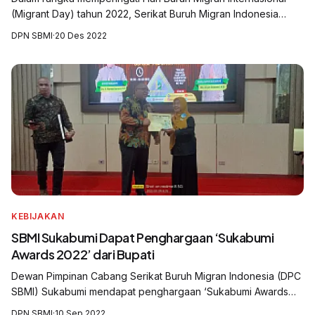
(Migrant Day) tahun 2022, Serikat Buruh Migran Indonesia
(SBMI) Sukabumi menyelenggarakan diskusi terbatas tentang
DPN SBMI
·
20 Des 2022
pelindungan Buruh Migran I...
KEBIJAKAN
SBMI Sukabumi Dapat Penghargaan ‘Sukabumi
Awards 2022’ dari Bupati
Dewan Pimpinan Cabang Serikat Buruh Migran Indonesia (DPC
SBMI) Sukabumi mendapat penghargaan ‘Sukabumi Awards
2022’ dari bupati karena dinilai telah berkontribusi kepada
DPN SBMI
·
10 Sep 2022