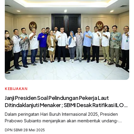
KEBIJAKAN
Janji Presiden Soal Pelindungan Pekerja Laut
Ditindaklanjuti Menaker; SBMI Desak Ratifikasi ILO
K188 untuk Pelindungan Nyata Awak Kapal Perikanan
Dalam peringatan Hari Buruh Internasional 2025, Presiden
Indonesia
Prabowo Subianto menjanjikan akan membentuk undang-
undang perlindungan bagi pekerja di laut dan sektor
DPN SBMI
·
28 Mei 2025
perikanan. Serikat Buruh Migran Indones...