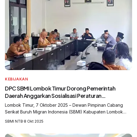
KEBIJAKAN
DPC SBMI Lombok Timur Dorong Pemerintah
Daerah Anggarkan Sosialisasi Peraturan
Pelindungan Pekerja Migran Indonesia
Lombok Timur, 7 Oktober 2025 – Dewan Pimpinan Cabang
Serikat Buruh Migran Indonesia (SBMI) Kabupaten Lombok
Timur mendesak pemerintah daerah untuk segera
SBMI NTB
·
8 Okt 2025
mengalokasikan anggaran khusus bagi sosialisa...