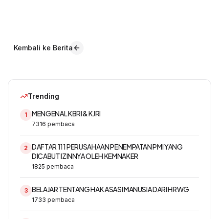
Kembali ke Berita
Trending
MENGENAL KBRI & KJRI
1
7316
pembaca
DAFTAR 111 PERUSAHAAN PENEMPATAN PMI YANG
2
DICABUT IZINNYA OLEH KEMNAKER
1825
pembaca
BELAJAR TENTANG HAK ASASI MANUSIA DARI HRWG
3
1733
pembaca