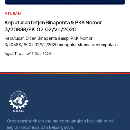
ATURAN
Keputusan Ditjen Binapenta & PKK Nomor
3/20888/PK.02.02/VIII/2020
Keputusan Ditjen Binapenta &amp; PKK Nomor
3/20888/PK.02.02/VIII/2020 mengatur skema penempatan
Pekerja Migran Indonesia (PMI) oleh Perusahaan Penempatan
Agus Triwanto
·
17 Des 2024
(P to P). Skema ini berlaku bagi penempatan P...
Organisasi serikat yang memperjuangkan hak-hak buruh
migran Indonesia dan keluarganya.