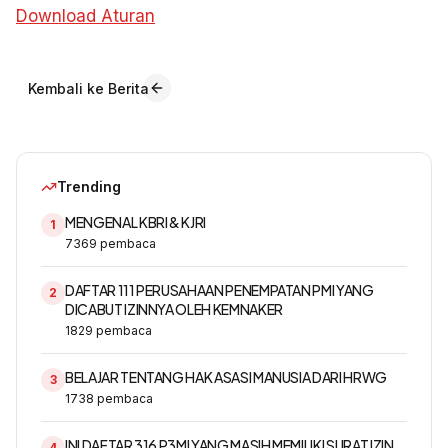
Download Aturan
Kembali ke Berita
Trending
MENGENAL KBRI & KJRI
1
7369
pembaca
DAFTAR 111 PERUSAHAAN PENEMPATAN PMI YANG
2
DICABUT IZINNYA OLEH KEMNAKER
1829
pembaca
BELAJAR TENTANG HAK ASASI MANUSIA DARI HRWG
3
1738
pembaca
INI DAFTAR 316 P3MI YANG MASIH MEMILIKI SURAT IZIN
4