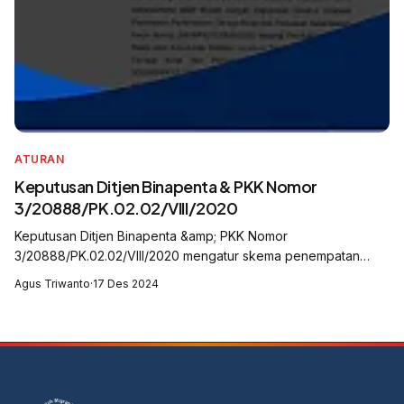
ATURAN
Keputusan Ditjen Binapenta & PKK Nomor
3/20888/PK.02.02/VIII/2020
Keputusan Ditjen Binapenta &amp; PKK Nomor
3/20888/PK.02.02/VIII/2020 mengatur skema penempatan
Pekerja Migran Indonesia (PMI) oleh Perusahaan Penempatan
Agus Triwanto
·
17 Des 2024
(P to P). Skema ini berlaku bagi penempatan P...