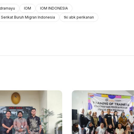
ndramayu
IOM
IOM INDONESIA
Serikat Buruh Migran Indonesia
tki abk perikanan