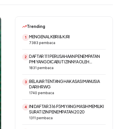
Trending
MENGENAL KBRI & KJRI
1
7383
pembaca
DAFTAR 111 PERUSAHAAN PENEMPATAN
2
PMI YANG DICABUT IZINNYA OLEH
KEMNAKER
1831
pembaca
BELAJAR TENTANG HAK ASASI MANUSIA
3
DARI HRWG
1740
pembaca
INI DAFTAR 316 P3MI YANG MASIH MEMILIKI
4
SURAT IZIN PENEMPATAN 2020
1311
pembaca