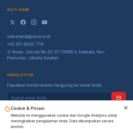
IKUTI KAMI
sekretariat@sbmi.or.id
+62 811-8626-776
Jl. Komp. Garuda No.20, RT.13/RW.4, Kalibata, Kec.
Pancoran, Jakarta Selatan
NEWSLETTER
Dapatkan berita terbaru langsung ke email Anda.
Cookie & Privasi
Website ini menggunakan cookie dan Google Analytics untuk
meningkatkan pengalaman Anda. Data dikumpulkan secara
anonim.
©
2026
Serikat Buruh Migran Indonesia
. Seluruh hak dilindungi.