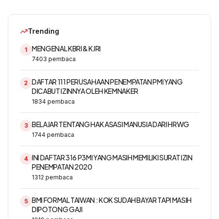
Trending
MENGENAL KBRI & KJRI
1
7403
pembaca
DAFTAR 111 PERUSAHAAN PENEMPATAN PMI YANG
2
DICABUT IZINNYA OLEH KEMNAKER
1834
pembaca
BELAJAR TENTANG HAK ASASI MANUSIA DARI HRWG
3
1744
pembaca
INI DAFTAR 316 P3MI YANG MASIH MEMILIKI SURAT IZIN
4
PENEMPATAN 2020
1312
pembaca
BMI FORMAL TAIWAN : KOK SUDAH BAYAR TAPI MASIH
5
DIPOTONG GAJI