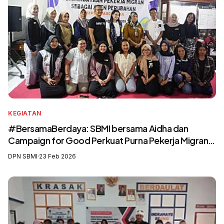
KEGIATAN
#BersamaBerdaya: SBMI bersama Aidha dan
Campaign for Good Perkuat Purna Pekerja Migran
sebagai Agen Perubahan dan Pelatih Migrasi Aman
DPN SBMI
·
23 Feb 2026