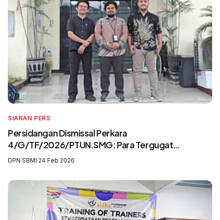
SIARAN PERS
Persidangan Dismissal Perkara
4/G/TF/2026/PTUN.SMG: Para Tergugat
Mengingkari SIP3MI dan Mengabaikan UU
DPN SBMI
·
24 Feb 2026
Pelindungan Pekerja Migran Indonesia