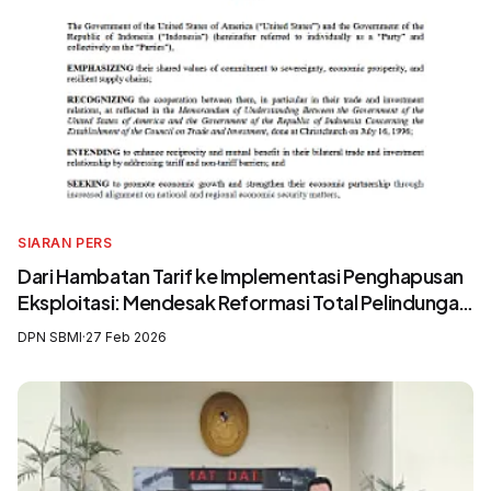
SIARAN PERS
Dari Hambatan Tarif ke Implementasi Penghapusan
Eksploitasi: Mendesak Reformasi Total Pelindungan
Awak Kapal Perikanan
DPN SBMI
·
27 Feb 2026