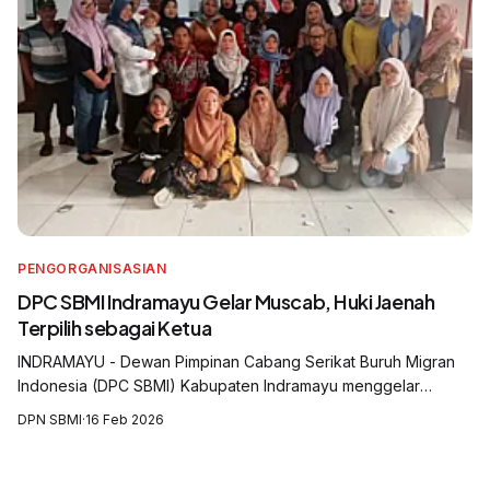
PENGORGANISASIAN
DPC SBMI Indramayu Gelar Muscab, Huki Jaenah
Terpilih sebagai Ketua
INDRAMAYU - Dewan Pimpinan Cabang Serikat Buruh Migran
Indonesia (DPC SBMI) Kabupaten Indramayu menggelar
Musyawarah Cabang (Muscab) yang digelar di Aula Balai Desa
DPN SBMI
·
16 Feb 2026
Krasak, Kecamatan Jatibarang, Kabu...