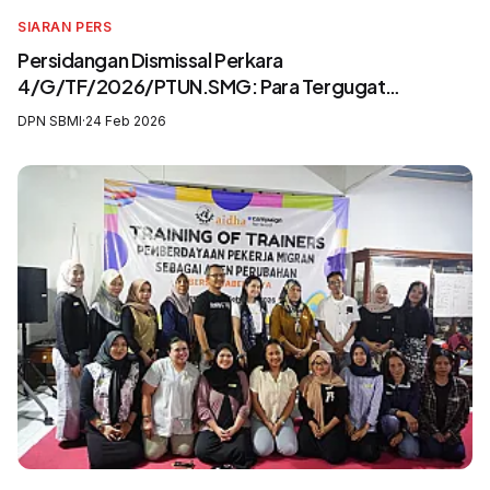
SIARAN PERS
Persidangan Dismissal Perkara
4/G/TF/2026/PTUN.SMG: Para Tergugat
Mengingkari SIP3MI dan Mengabaikan UU
DPN SBMI
·
24 Feb 2026
Pelindungan Pekerja Migran Indonesia