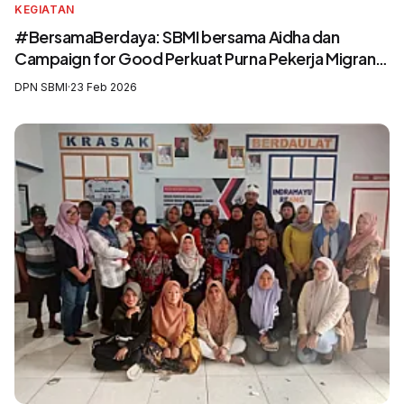
KEGIATAN
#BersamaBerdaya: SBMI bersama Aidha dan
Campaign for Good Perkuat Purna Pekerja Migran
sebagai Agen Perubahan dan Pelatih Migrasi Aman
DPN SBMI
·
23 Feb 2026