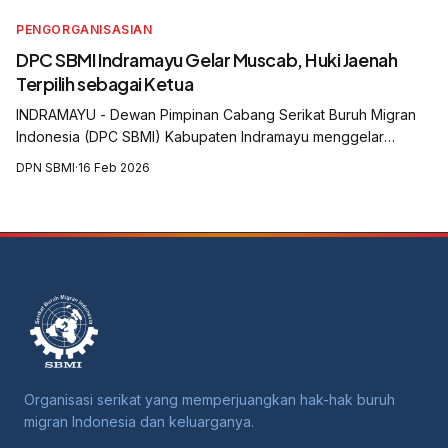
PENGORGANISASIAN
DPC SBMI Indramayu Gelar Muscab, Huki Jaenah
Terpilih sebagai Ketua
INDRAMAYU - Dewan Pimpinan Cabang Serikat Buruh Migran
Indonesia (DPC SBMI) Kabupaten Indramayu menggelar
Musyawarah Cabang (Muscab) yang digelar di Aula Balai Desa
DPN SBMI
·
16 Feb 2026
Krasak, Kecamatan Jatibarang, Kabu...
Organisasi serikat yang memperjuangkan hak-hak buruh
migran Indonesia dan keluarganya.