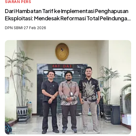
SIARAN PERS
Dari Hambatan Tarif ke Implementasi Penghapusan
Eksploitasi: Mendesak Reformasi Total Pelindungan
Awak Kapal Perikanan
DPN SBMI
·
27 Feb 2026