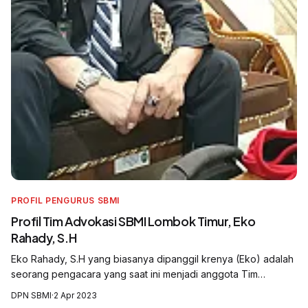
PROFIL PENGURUS SBMI
Profil Tim Advokasi SBMI Lombok Timur, Eko
Rahady, S.H
Eko Rahady, S.H yang biasanya dipanggil krenya (Eko) adalah
seorang pengacara yang saat ini menjadi anggota Tim
Advokasi Dewan Pimpinan Cabang Serikat Buruh Migran
DPN SBMI
·
2 Apr 2023
Indonesia (DPC SBMI) Kabupaten Lomb...