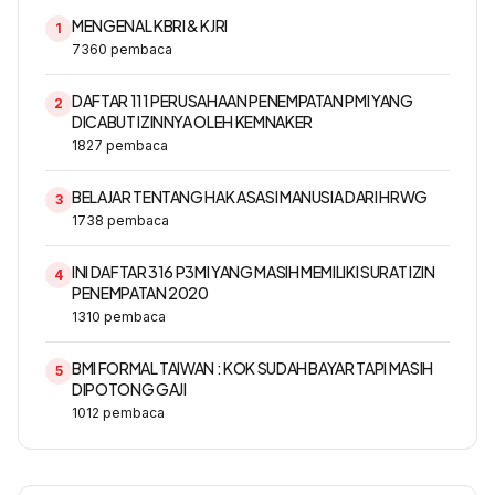
MENGENAL KBRI & KJRI
1
7360
pembaca
DAFTAR 111 PERUSAHAAN PENEMPATAN PMI YANG
2
DICABUT IZINNYA OLEH KEMNAKER
1827
pembaca
BELAJAR TENTANG HAK ASASI MANUSIA DARI HRWG
3
1738
pembaca
INI DAFTAR 316 P3MI YANG MASIH MEMILIKI SURAT IZIN
4
PENEMPATAN 2020
1310
pembaca
BMI FORMAL TAIWAN : KOK SUDAH BAYAR TAPI MASIH
5
DIPOTONG GAJI
1012
pembaca