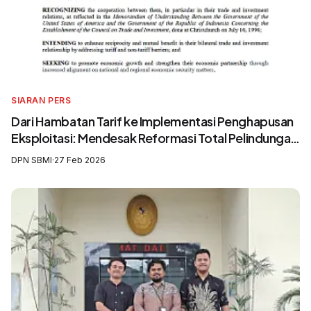
SIARAN PERS
Dari Hambatan Tarif ke Implementasi Penghapusan
Eksploitasi: Mendesak Reformasi Total Pelindungan
Awak Kapal Perikanan
DPN SBMI
·
27 Feb 2026