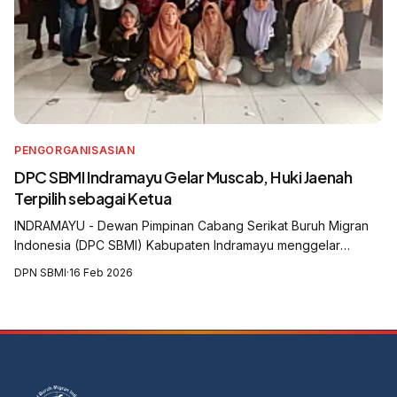
PENGORGANISASIAN
DPC SBMI Indramayu Gelar Muscab, Huki Jaenah
Terpilih sebagai Ketua
INDRAMAYU - Dewan Pimpinan Cabang Serikat Buruh Migran
Indonesia (DPC SBMI) Kabupaten Indramayu menggelar
Musyawarah Cabang (Muscab) yang digelar di Aula Balai Desa
DPN SBMI
·
16 Feb 2026
Krasak, Kecamatan Jatibarang, Kabu...