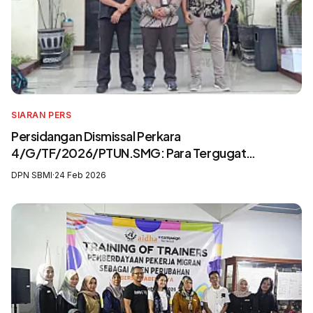
SIARAN PERS
Persidangan Dismissal Perkara
4/G/TF/2026/PTUN.SMG: Para Tergugat
Mengingkari SIP3MI dan Mengabaikan UU
DPN SBMI
·
24 Feb 2026
Pelindungan Pekerja Migran Indonesia