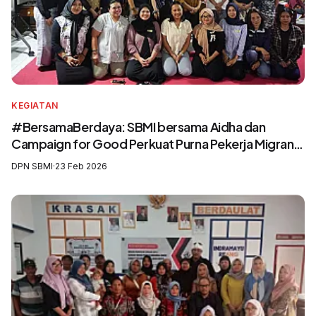
KEGIATAN
#BersamaBerdaya: SBMI bersama Aidha dan
Campaign for Good Perkuat Purna Pekerja Migran
sebagai Agen Perubahan dan Pelatih Migrasi Aman
DPN SBMI
·
23 Feb 2026