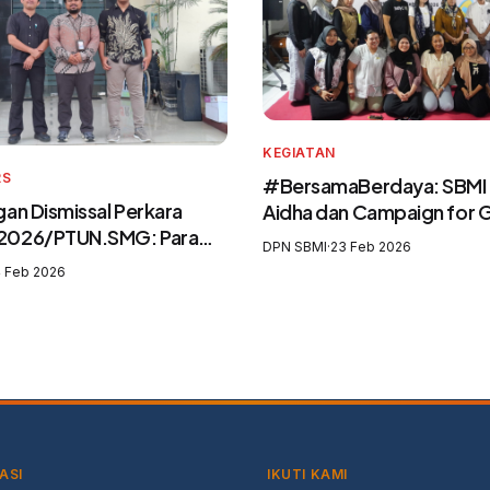
KEGIATAN
RS
#BersamaBerdaya: SBMI
an Dismissal Perkara
Aidha dan Campaign for
2026/PTUN.SMG: Para
Perkuat Purna Pekerja Mi
DPN SBMI
·
23 Feb 2026
 Mengingkari SIP3MI dan
sebagai Agen Perubahan 
 Feb 2026
kan UU Pelindungan
Pelatih Migrasi Aman
igran Indonesia
ASI
IKUTI KAMI