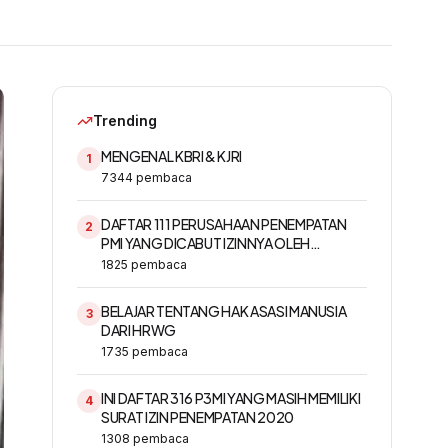
Trending
MENGENAL KBRI & KJRI
1
7344
pembaca
DAFTAR 111 PERUSAHAAN PENEMPATAN
2
PMI YANG DICABUT IZINNYA OLEH
KEMNAKER
1825
pembaca
BELAJAR TENTANG HAK ASASI MANUSIA
3
DARI HRWG
1735
pembaca
INI DAFTAR 316 P3MI YANG MASIH MEMILIKI
4
SURAT IZIN PENEMPATAN 2020
1308
pembaca