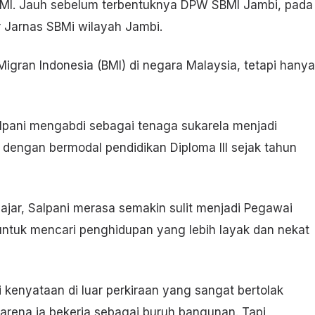
SBMI. Jauh sebelum terbentuknya DPW SBMI Jambi, pada
r Jarnas SBMi wilayah Jambi.
igran Indonesia (BMI) di negara Malaysia, tetapi hanya
lpani mengabdi sebagai tenaga sukarela menjadi
 dengan bermodal pendidikan Diploma III sejak tahun
jar, Salpani merasa semakin sulit menjadi Pegawai
untuk mencari penghidupan yang lebih layak dan nekat
 kenyataan di luar perkiraan yang sangat bertolak
karena ia bekerja sebagai buruh bangunan. Tapi