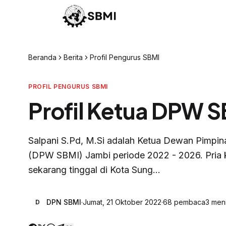
Beranda
Berita
Profil Pengurus SBMI
PROFIL PENGURUS SBMI
Profil Ketua DPW S
Salpani S.Pd, M.Si adalah Ketua Dewan Pimpin
(DPW SBMI) Jambi periode 2022 - 2026. Pria ke
sekarang tinggal di Kota Sung...
DPN SBMI
·
Jumat, 21 Oktober 2022
·
68
pembaca
3
meni
D