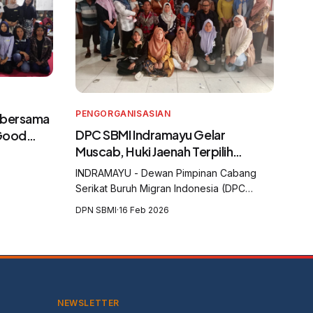
PENGORGANISASIAN
 bersama
DPC SBMI Indramayu Gelar
 Good
Muscab, Huki Jaenah Terpilih
gran
sebagai Ketua
dan
INDRAMAYU - Dewan Pimpinan Cabang
Serikat Buruh Migran Indonesia (DPC
SBMI) Kabupaten Indramayu menggelar
DPN SBMI
·
16 Feb 2026
Musyawarah Cabang (Muscab) yang
digelar di Aula Balai Desa Krasak,
Kecamatan Jatibarang, Kabu...
NEWSLETTER