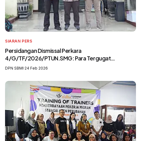
SIARAN PERS
Persidangan Dismissal Perkara
4/G/TF/2026/PTUN.SMG: Para Tergugat
Mengingkari SIP3MI dan Mengabaikan UU
DPN SBMI
·
24 Feb 2026
Pelindungan Pekerja Migran Indonesia