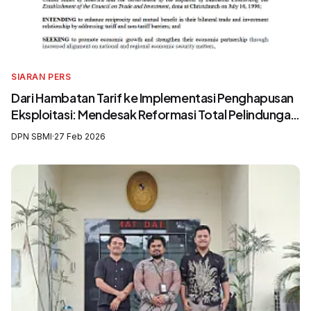
SIARAN PERS
Dari Hambatan Tarif ke Implementasi Penghapusan
Eksploitasi: Mendesak Reformasi Total Pelindungan
Awak Kapal Perikanan
DPN SBMI
·
27 Feb 2026