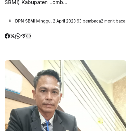
SBMI) Kabupaten Lomb...
DPN SBMI
·
Minggu, 2 April 2023
·
63
pembaca
2
menit baca
D