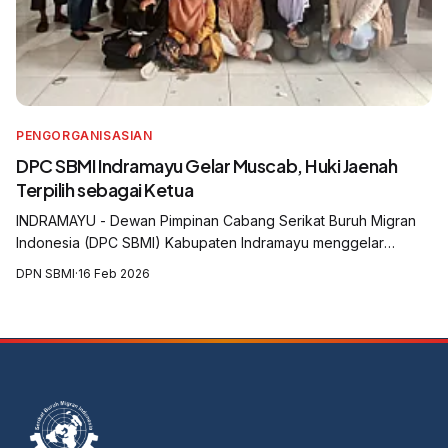
PENGORGANISASIAN
DPC SBMI Indramayu Gelar Muscab, Huki Jaenah
Terpilih sebagai Ketua
INDRAMAYU - Dewan Pimpinan Cabang Serikat Buruh Migran
Indonesia (DPC SBMI) Kabupaten Indramayu menggelar
Musyawarah Cabang (Muscab) yang digelar di Aula Balai Desa
DPN SBMI
·
16 Feb 2026
Krasak, Kecamatan Jatibarang, Kabu...