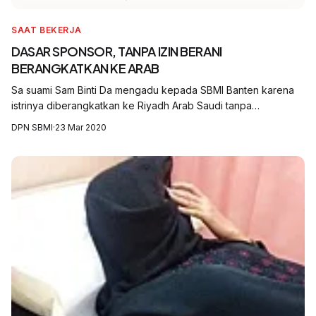
SAAT BEKERJA
DASAR SPONSOR, TANPA IZIN BERANI
BERANGKATKAN KE ARAB
Sa suami Sam Binti Da mengadu kepada SBMI Banten karena
istrinya diberangkatkan ke Riyadh Arab Saudi tanpa
sepengetahuannya."Jadi sejak pertama di rekrut sampai tiba di
DPN SBMI
·
23 Mar 2020
Riyadh, saya tidak tahu," Kata...