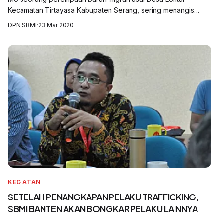
Kecamatan Tirtayasa Kabupaten Serang, sering menangis
karena sakit akibat terlalu cape kerja di Riyadh Arab
DPN SBMI
·
23 Mar 2020
Saudi."Kepada suaminya, ia menginformasik...
KEGIATAN
SETELAH PENANGKAPAN PELAKU TRAFFICKING,
SBMI BANTEN AKAN BONGKAR PELAKU LAINNYA