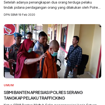
Setelah adanya penangkapan dua orang terduga pelaku
tindak pidana perdagangan orang yang dilakukan oleh Polres
Serang pada Sabtu (15/2/2020) di wilayah Kecamatan
DPN SBMI
·
19 Feb 2020
Walantaka, Kota Serang-Banten, SBMI Ba...
UMUM
SBMI BANTEN APRESIASI POLRES SERANG
TANGKAP PELAKU TRAFFICKING