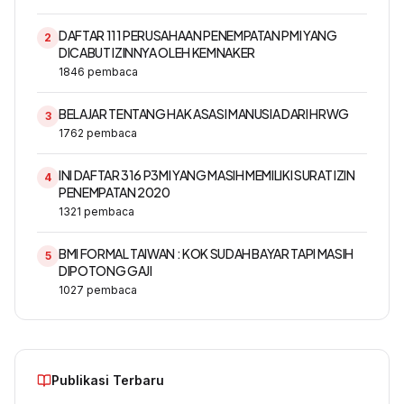
DAFTAR 111 PERUSAHAAN PENEMPATAN PMI YANG
2
DICABUT IZINNYA OLEH KEMNAKER
1846
pembaca
BELAJAR TENTANG HAK ASASI MANUSIA DARI HRWG
3
1762
pembaca
INI DAFTAR 316 P3MI YANG MASIH MEMILIKI SURAT IZIN
4
PENEMPATAN 2020
1321
pembaca
BMI FORMAL TAIWAN : KOK SUDAH BAYAR TAPI MASIH
5
DIPOTONG GAJI
1027
pembaca
Publikasi Terbaru