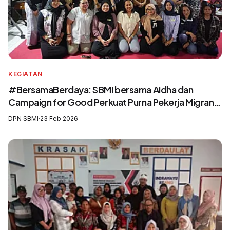
KEGIATAN
#BersamaBerdaya: SBMI bersama Aidha dan
Campaign for Good Perkuat Purna Pekerja Migran
sebagai Agen Perubahan dan Pelatih Migrasi Aman
DPN SBMI
·
23 Feb 2026