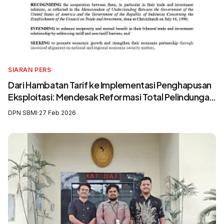
SIARAN PERS
Dari Hambatan Tarif ke Implementasi Penghapusan
Eksploitasi: Mendesak Reformasi Total Pelindungan
Awak Kapal Perikanan
DPN SBMI
·
27 Feb 2026