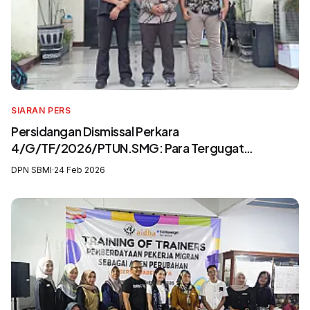
SIARAN PERS
Persidangan Dismissal Perkara
4/G/TF/2026/PTUN.SMG: Para Tergugat
Mengingkari SIP3MI dan Mengabaikan UU
DPN SBMI
·
24 Feb 2026
Pelindungan Pekerja Migran Indonesia