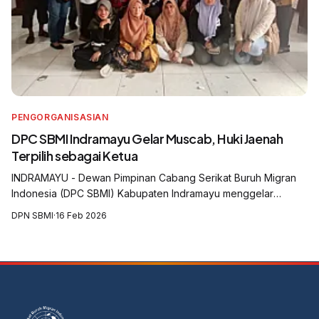
PENGORGANISASIAN
DPC SBMI Indramayu Gelar Muscab, Huki Jaenah
Terpilih sebagai Ketua
INDRAMAYU - Dewan Pimpinan Cabang Serikat Buruh Migran
Indonesia (DPC SBMI) Kabupaten Indramayu menggelar
Musyawarah Cabang (Muscab) yang digelar di Aula Balai Desa
DPN SBMI
·
16 Feb 2026
Krasak, Kecamatan Jatibarang, Kabu...