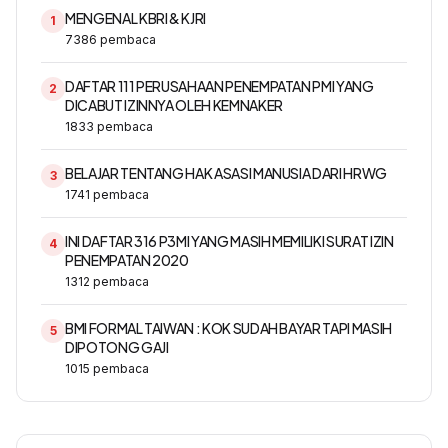
MENGENAL KBRI & KJRI
1
7386
pembaca
DAFTAR 111 PERUSAHAAN PENEMPATAN PMI YANG
2
DICABUT IZINNYA OLEH KEMNAKER
1833
pembaca
BELAJAR TENTANG HAK ASASI MANUSIA DARI HRWG
3
1741
pembaca
INI DAFTAR 316 P3MI YANG MASIH MEMILIKI SURAT IZIN
4
PENEMPATAN 2020
1312
pembaca
BMI FORMAL TAIWAN : KOK SUDAH BAYAR TAPI MASIH
5
DIPOTONG GAJI
1015
pembaca