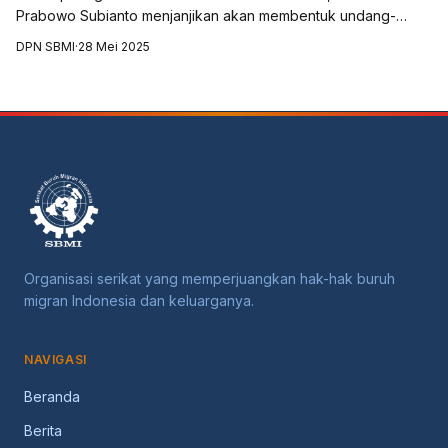
Indonesia
Prabowo Subianto menjanjikan akan membentuk undang-
undang perlindungan bagi pekerja di laut dan sektor
DPN SBMI
·
28 Mei 2025
perikanan. Serikat Buruh Migran Indones...
Organisasi serikat yang memperjuangkan hak-hak buruh
migran Indonesia dan keluarganya.
NAVIGASI
Beranda
Berita