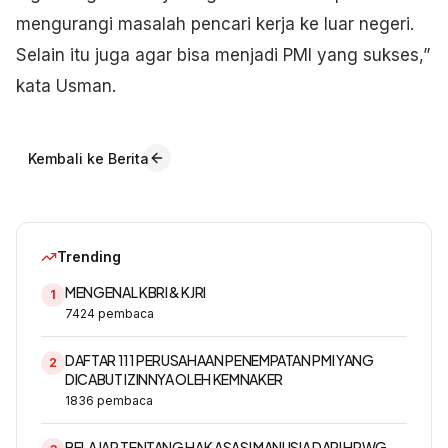
mengurangi masalah pencari kerja ke luar negeri.
Selain itu juga agar bisa menjadi PMI yang sukses,”
kata Usman.
Kembali ke Berita
Trending
MENGENAL KBRI & KJRI
1
7424
pembaca
DAFTAR 111 PERUSAHAAN PENEMPATAN PMI YANG
2
DICABUT IZINNYA OLEH KEMNAKER
1836
pembaca
BELAJAR TENTANG HAK ASASI MANUSIA DARI HRWG