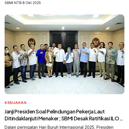
Timur mendesak pemerintah daerah untuk segera
SBMI NTB
·
8 Okt 2025
mengalokasikan anggaran khusus bagi sosialisa...
KEBIJAKAN
Janji Presiden Soal Pelindungan Pekerja Laut
Ditindaklanjuti Menaker; SBMI Desak Ratifikasi ILO
K188 untuk Pelindungan Nyata Awak Kapal Perikanan
Dalam peringatan Hari Buruh Internasional 2025, Presiden