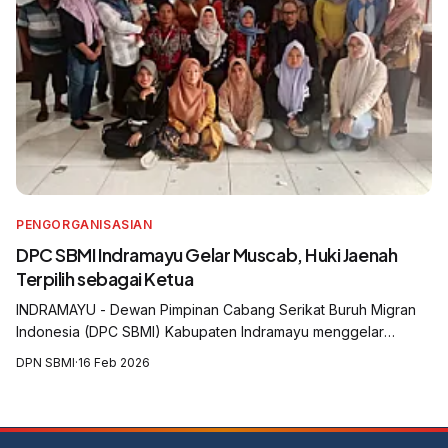
PENGORGANISASIAN
DPC SBMI Indramayu Gelar Muscab, Huki Jaenah
Terpilih sebagai Ketua
INDRAMAYU - Dewan Pimpinan Cabang Serikat Buruh Migran
Indonesia (DPC SBMI) Kabupaten Indramayu menggelar
Musyawarah Cabang (Muscab) yang digelar di Aula Balai Desa
DPN SBMI
·
16 Feb 2026
Krasak, Kecamatan Jatibarang, Kabu...