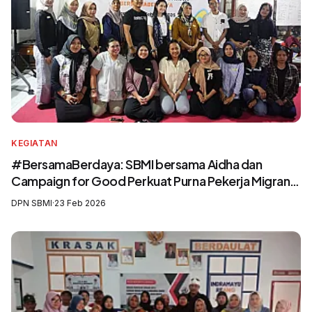
KEGIATAN
#BersamaBerdaya: SBMI bersama Aidha dan
Campaign for Good Perkuat Purna Pekerja Migran
sebagai Agen Perubahan dan Pelatih Migrasi Aman
DPN SBMI
·
23 Feb 2026