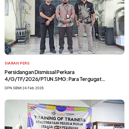
SIARAN PERS
Persidangan Dismissal Perkara
4/G/TF/2026/PTUN.SMG: Para Tergugat
Mengingkari SIP3MI dan Mengabaikan UU
DPN SBMI
·
24 Feb 2026
Pelindungan Pekerja Migran Indonesia