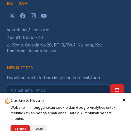
IKUTI KAMI
sekretariat@sbmi.or.id
+62 811-8626-776
Jl. Komp. Garuda No.20, RT.13/RW.4, Kalibata, Kec.
Pancoran, Jakarta Selatan
NEWSLETTER
Dapatkan berita terbaru langsung ke email Anda.
Cookie & Privasi
Website ini menggunakan cookie dan Google Analytics untuk
meningkatkan pengalaman Anda. Data dikumpulkan secara
anonim.
©
2026
Serikat Buruh Migran Indonesia
. Seluruh hak dilindungi.
Terima
Tolak