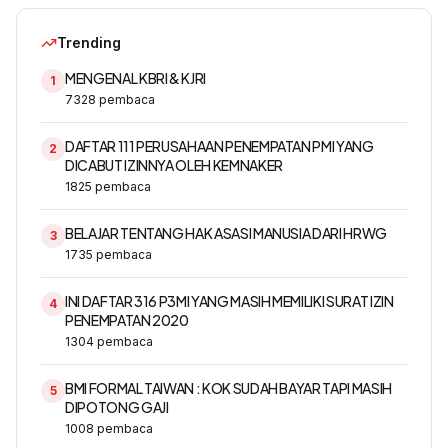
Trending
MENGENAL KBRI & KJRI
1
7328
pembaca
DAFTAR 111 PERUSAHAAN PENEMPATAN PMI YANG
2
DICABUT IZINNYA OLEH KEMNAKER
1825
pembaca
BELAJAR TENTANG HAK ASASI MANUSIA DARI HRWG
3
1735
pembaca
INI DAFTAR 316 P3MI YANG MASIH MEMILIKI SURAT IZIN
4
PENEMPATAN 2020
1304
pembaca
BMI FORMAL TAIWAN : KOK SUDAH BAYAR TAPI MASIH
5
DIPOTONG GAJI
1008
pembaca