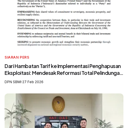
SIARAN PERS
Dari Hambatan Tarif ke Implementasi Penghapusan
Eksploitasi: Mendesak Reformasi Total Pelindungan
Awak Kapal Perikanan
DPN SBMI
·
27 Feb 2026