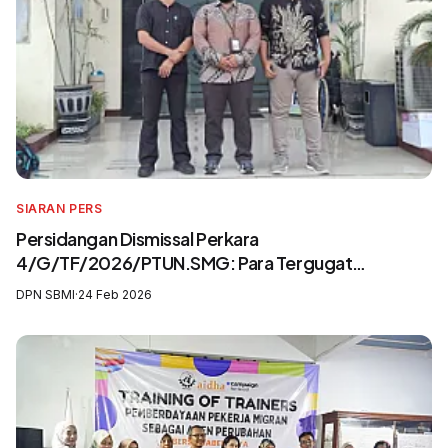
SIARAN PERS
Persidangan Dismissal Perkara
4/G/TF/2026/PTUN.SMG: Para Tergugat
Mengingkari SIP3MI dan Mengabaikan UU
DPN SBMI
·
24 Feb 2026
Pelindungan Pekerja Migran Indonesia