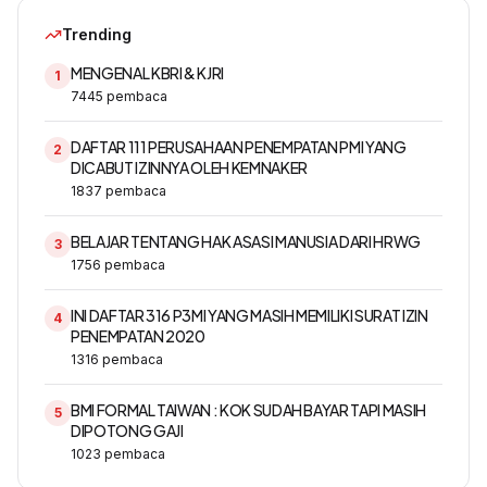
Trending
MENGENAL KBRI & KJRI
1
7445
pembaca
DAFTAR 111 PERUSAHAAN PENEMPATAN PMI YANG
2
DICABUT IZINNYA OLEH KEMNAKER
1837
pembaca
BELAJAR TENTANG HAK ASASI MANUSIA DARI HRWG
3
1756
pembaca
INI DAFTAR 316 P3MI YANG MASIH MEMILIKI SURAT IZIN
4
PENEMPATAN 2020
1316
pembaca
BMI FORMAL TAIWAN : KOK SUDAH BAYAR TAPI MASIH
5
DIPOTONG GAJI
1023
pembaca