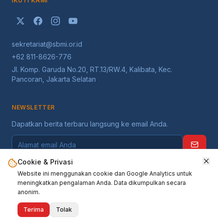
IKUTI KAMI
sekretariat@sbmi.or.id
+62 811-8626-776
Jl. Komp. Garuda No.20, RT.13/RW.4, Kalibata, Kec.
Pancoran, Jakarta Selatan
NEWSLETTER
Dapatkan berita terbaru langsung ke email Anda.
Cookie & Privasi
Website ini menggunakan cookie dan Google Analytics untuk
meningkatkan pengalaman Anda. Data dikumpulkan secara
anonim.
©
2026
Serikat Buruh Migran Indonesia
. Seluruh hak dilindungi.
Terima
Tolak