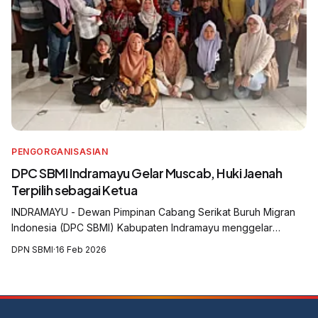
PENGORGANISASIAN
DPC SBMI Indramayu Gelar Muscab, Huki Jaenah
Terpilih sebagai Ketua
INDRAMAYU - Dewan Pimpinan Cabang Serikat Buruh Migran
Indonesia (DPC SBMI) Kabupaten Indramayu menggelar
Musyawarah Cabang (Muscab) yang digelar di Aula Balai Desa
DPN SBMI
·
16 Feb 2026
Krasak, Kecamatan Jatibarang, Kabu...