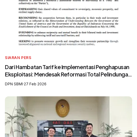
SIARAN PERS
Dari Hambatan Tarif ke Implementasi Penghapusan
Eksploitasi: Mendesak Reformasi Total Pelindungan
Awak Kapal Perikanan
DPN SBMI
·
27 Feb 2026