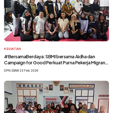
KEGIATAN
#BersamaBerdaya: SBMI bersama Aidha dan
Campaign for Good Perkuat Purna Pekerja Migran
sebagai Agen Perubahan dan Pelatih Migrasi Aman
DPN SBMI
·
23 Feb 2026