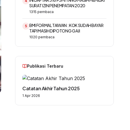
INI DAFTAR 316 P3MI YANG MASIH MEMILIKI
4
SURAT IZIN PENEMPATAN 2020
1315
pembaca
BMI FORMAL TAIWAN : KOK SUDAH BAYAR
5
TAPI MASIH DIPOTONG GAJI
1020
pembaca
Publikasi Terbaru
Catatan Akhir Tahun 2025
1 Apr 2026