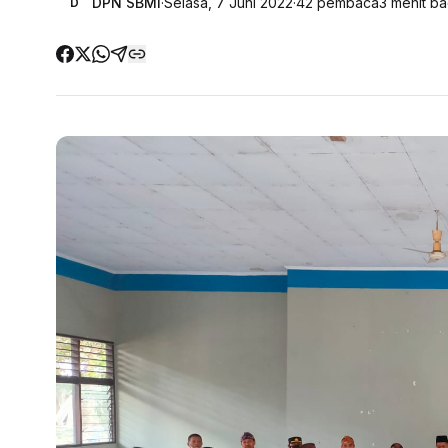
DPN SBMI
·
Selasa, 7 Juni 2022
·
42
pembaca
3
menit ba
D