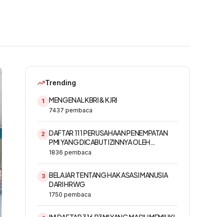
Trending
MENGENAL KBRI & KJRI
1
7437
pembaca
DAFTAR 111 PERUSAHAAN PENEMPATAN
2
PMI YANG DICABUT IZINNYA OLEH
KEMNAKER
1836
pembaca
BELAJAR TENTANG HAK ASASI MANUSIA
3
DARI HRWG
1750
pembaca