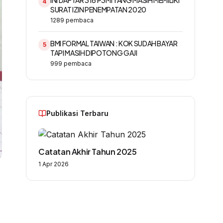
INI DAFTAR 316 P3MI YANG MASIH MEMILIKI
4
SURAT IZIN PENEMPATAN 2020
1289
pembaca
BMI FORMAL TAIWAN : KOK SUDAH BAYAR
5
TAPI MASIH DIPOTONG GAJI
999
pembaca
Publikasi Terbaru
Catatan Akhir Tahun 2025
1 Apr 2026