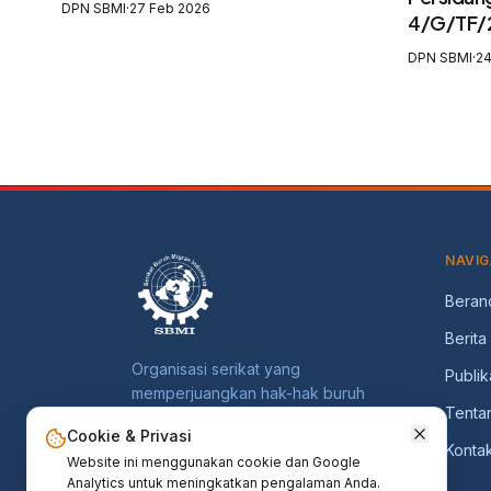
DPN SBMI
·
27 Feb 2026
4/G/TF/
Total Pelindungan Awak Kapal
Tergugat
Perikanan
DPN SBMI
·
24
Mengabai
Pekerja M
NAVIG
Beran
Berita
Organisasi serikat yang
Publik
memperjuangkan hak-hak buruh
Tenta
migran Indonesia dan keluarganya.
Cookie & Privasi
Konta
Website ini menggunakan cookie dan Google
Analytics untuk meningkatkan pengalaman Anda.