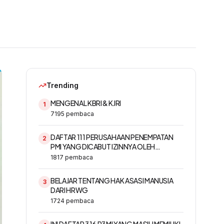
Trending
MENGENAL KBRI & KJRI
1
7195
pembaca
DAFTAR 111 PERUSAHAAN PENEMPATAN
2
PMI YANG DICABUT IZINNYA OLEH
KEMNAKER
1817
pembaca
BELAJAR TENTANG HAK ASASI MANUSIA
3
DARI HRWG
1724
pembaca