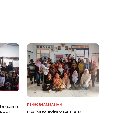
PENGORGANISASIAN
 bersama
DPC SBMI Indramayu Gelar
 Good