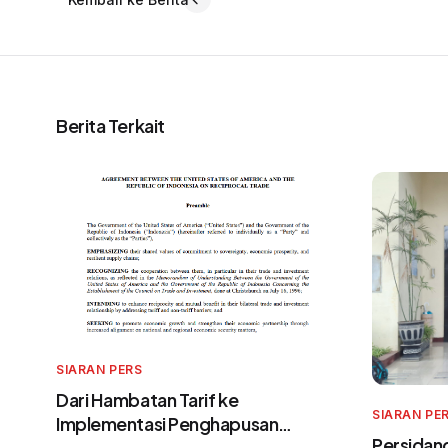
Berita Terkait
SIARAN PERS
Dari Hambatan Tarif ke
SIARAN PE
Implementasi Penghapusan
Persidang
Eksploitasi: Mendesak Reformasi