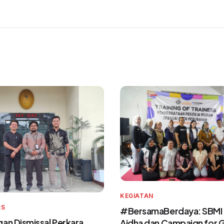
KEGIATAN
RS
#BersamaBerdaya: SBMI
an Dismissal Perkara
Aidha dan Campaign for