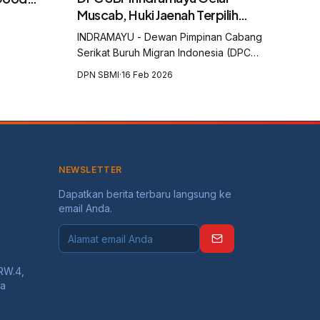
Muscab, Huki Jaenah Terpilih
gran
sebagai Ketua
dan
INDRAMAYU - Dewan Pimpinan Cabang
Serikat Buruh Migran Indonesia (DPC
SBMI) Kabupaten Indramayu menggelar
DPN SBMI
·
16 Feb 2026
Musyawarah Cabang (Muscab) yang
digelar di Aula Balai Desa Krasak,
Kecamatan Jatibarang, Kabu...
NEWSLETTER
Dapatkan berita terbaru langsung ke
email Anda.
RW.4,
ta