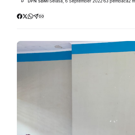
DPN SBMI
·
Selasa, 6 September 2022
·
63
pembaca
2
m
D