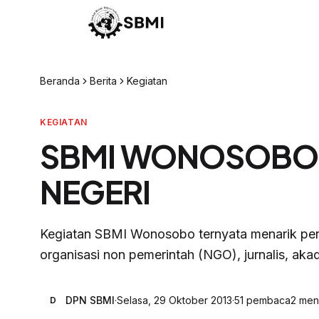
Beranda
Berita
Kegiatan
KEGIATAN
SBMI WONOSOBO K
NEGERI
Kegiatan SBMI Wonosobo ternyata menarik perh
organisasi non pemerintah (NGO), jurnalis, akade
DPN SBMI
·
Selasa, 29 Oktober 2013
·
51
pembaca
2
meni
D