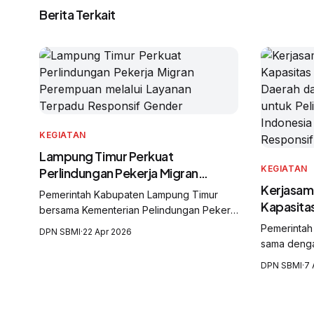
Berita Terkait
KEGIATAN
Lampung Timur Perkuat
KEGIATAN
Perlindungan Pekerja Migran
Perempuan melalui Layanan
Kerjasama
Pemerintah Kabupaten Lampung Timur
Terpadu Responsif Gender
Kapasita
bersama Kementerian Pelindungan Pekerja
Daerah d
Migran Indonesia (KP2MI/BP2MI),
Pemerintah
DPN SBMI
·
22 Apr 2026
Hukum un
International Labour Organization (ILO),
sama denga
Migran I
United Nations Office on Drugs and Crime
Pekerja Mi
DPN SBMI
·
7 
(UNODC), Serikat Buruh Migran Indonesia
Responsi
Serikat Bur
(SBMI), dan Solidaritas Perempuan Sebay
Internation
Lampung.
United Nati