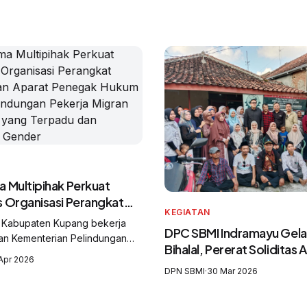
 Multipihak Perkuat
s Organisasi Perangkat
KEGIATAN
an Aparat Penegak
 Kabupaten Kupang bekerja
DPC SBMI Indramayu Gelar
tuk Pelindungan Pekerja
n Kementerian Pelindungan
Bihalal, Pererat Soliditas
ndonesia yang Terpadu dan
gran Indonesia (KP2MI/BP2MI),
Apr 2026
f Gender
uh Migran Indonesia (SBMI),
DPN SBMI
·
30 Mar 2026
al Labour Organization (ILO),
ons Office on Drugs and Crime