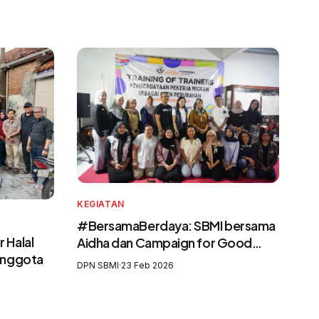
KEGIATAN
#BersamaBerdaya: SBMI bersama
 Halal
Aidha dan Campaign for Good
 Anggota
Perkuat Purna Pekerja Migran
DPN SBMI
·
23 Feb 2026
sebagai Agen Perubahan dan
Pelatih Migrasi Aman