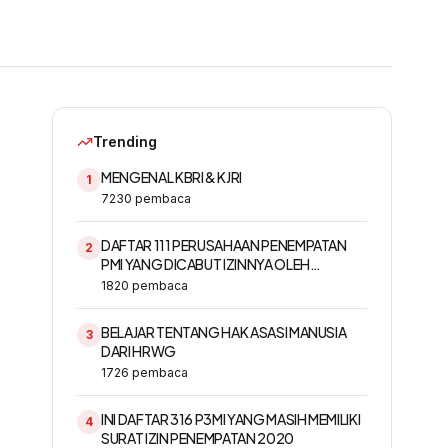
Trending
MENGENAL KBRI & KJRI
1
7230
pembaca
DAFTAR 111 PERUSAHAAN PENEMPATAN
2
PMI YANG DICABUT IZINNYA OLEH
KEMNAKER
1820
pembaca
BELAJAR TENTANG HAK ASASI MANUSIA
3
DARI HRWG
1726
pembaca
INI DAFTAR 316 P3MI YANG MASIH MEMILIKI
4
SURAT IZIN PENEMPATAN 2020