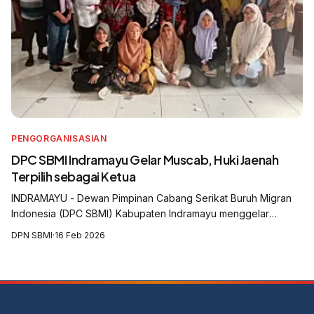
PENGORGANISASIAN
DPC SBMI Indramayu Gelar Muscab, Huki Jaenah
Terpilih sebagai Ketua
INDRAMAYU - Dewan Pimpinan Cabang Serikat Buruh Migran
Indonesia (DPC SBMI) Kabupaten Indramayu menggelar
Musyawarah Cabang (Muscab) yang digelar di Aula Balai Desa
DPN SBMI
·
16 Feb 2026
Krasak, Kecamatan Jatibarang, Kabu...