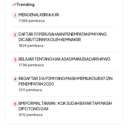
Trending
MENGENAL KBRI & KJRI
1
7369
pembaca
DAFTAR 111 PERUSAHAAN PENEMPATAN PMI YANG
2
DICABUT IZINNYA OLEH KEMNAKER
1829
pembaca
BELAJAR TENTANG HAK ASASI MANUSIA DARI HRWG
3
1738
pembaca
INI DAFTAR 316 P3MI YANG MASIH MEMILIKI SURAT IZIN
4
PENEMPATAN 2020
1311
pembaca
BMI FORMAL TAIWAN : KOK SUDAH BAYAR TAPI MASIH
5
DIPOTONG GAJI
1012
pembaca