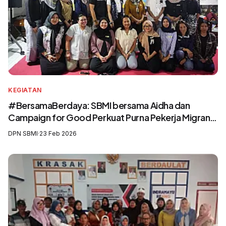
KEGIATAN
#BersamaBerdaya: SBMI bersama Aidha dan
Campaign for Good Perkuat Purna Pekerja Migran
sebagai Agen Perubahan dan Pelatih Migrasi Aman
DPN SBMI
·
23 Feb 2026