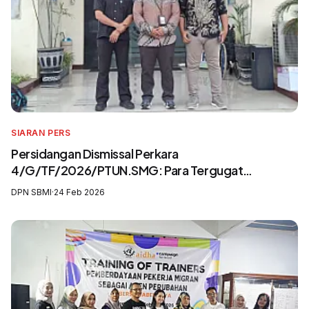
SIARAN PERS
Persidangan Dismissal Perkara
4/G/TF/2026/PTUN.SMG: Para Tergugat
Mengingkari SIP3MI dan Mengabaikan UU
DPN SBMI
·
24 Feb 2026
Pelindungan Pekerja Migran Indonesia