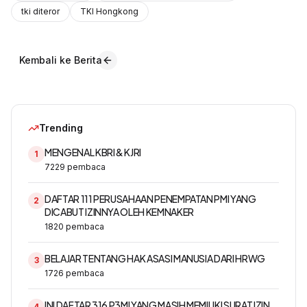
tki diteror
TKI Hongkong
Kembali ke Berita
Trending
MENGENAL KBRI & KJRI
1
7229
pembaca
DAFTAR 111 PERUSAHAAN PENEMPATAN PMI YANG
2
DICABUT IZINNYA OLEH KEMNAKER
1820
pembaca
BELAJAR TENTANG HAK ASASI MANUSIA DARI HRWG
3
1726
pembaca
INI DAFTAR 316 P3MI YANG MASIH MEMILIKI SURAT IZIN
4