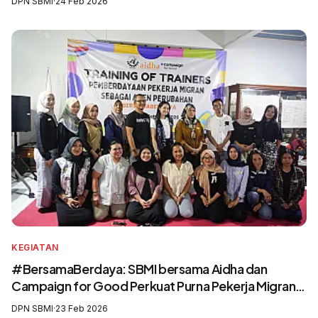
DPN SBMI
·
24 Feb 2026
Pelindungan Pekerja Migran Indonesia
KEGIATAN
#BersamaBerdaya: SBMI bersama Aidha dan
Campaign for Good Perkuat Purna Pekerja Migran
sebagai Agen Perubahan dan Pelatih Migrasi Aman
DPN SBMI
·
23 Feb 2026