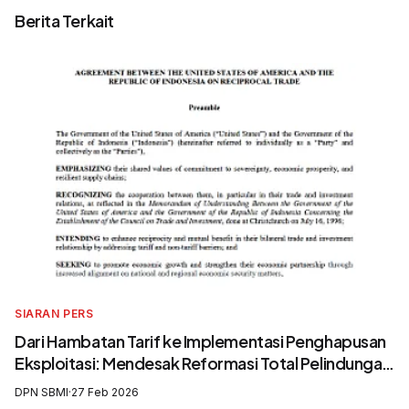
Berita Terkait
SIARAN PERS
Dari Hambatan Tarif ke Implementasi Penghapusan
Eksploitasi: Mendesak Reformasi Total Pelindungan
Awak Kapal Perikanan
DPN SBMI
·
27 Feb 2026