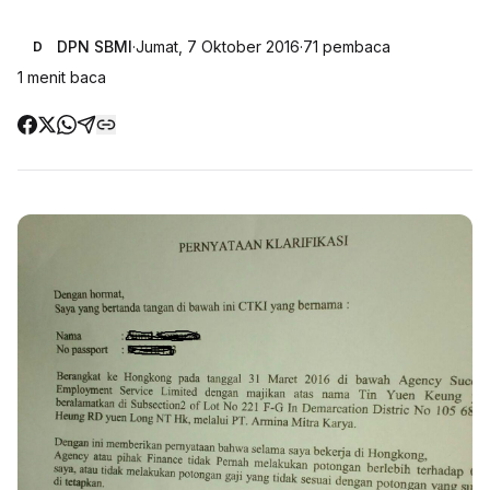
DPN SBMI
·
Jumat, 7 Oktober 2016
·
71
pembaca
D
1
menit baca