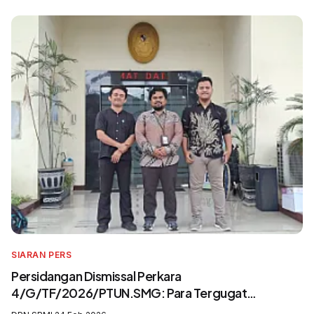
SIARAN PERS
Persidangan Dismissal Perkara
4/G/TF/2026/PTUN.SMG: Para Tergugat
Mengingkari SIP3MI dan Mengabaikan UU