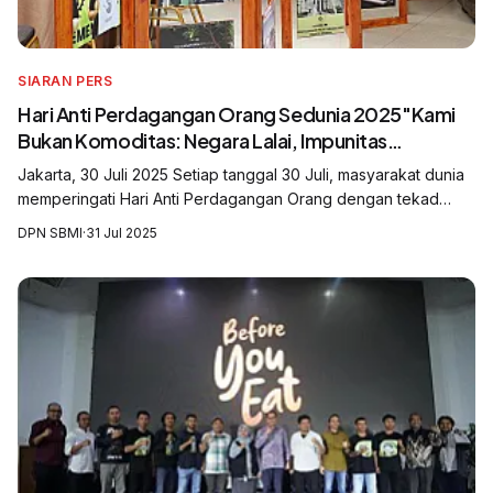
SIARAN PERS
Hari Anti Perdagangan Orang Sedunia 2025"Kami
Bukan Komoditas: Negara Lalai, Impunitas
Merajalela, Korban Terus Berjatuhan"
Jakarta, 30 Juli 2025 Setiap tanggal 30 Juli, masyarakat dunia
memperingati Hari Anti Perdagangan Orang dengan tekad
untuk menghentikan praktik perbudakan modern, kerja paksa
DPN SBMI
·
31 Jul 2025
dan eksploitasi manus...