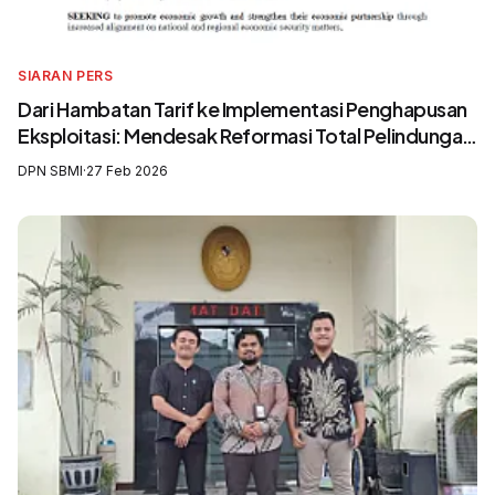
SIARAN PERS
Dari Hambatan Tarif ke Implementasi Penghapusan
Eksploitasi: Mendesak Reformasi Total Pelindungan
Awak Kapal Perikanan
DPN SBMI
·
27 Feb 2026