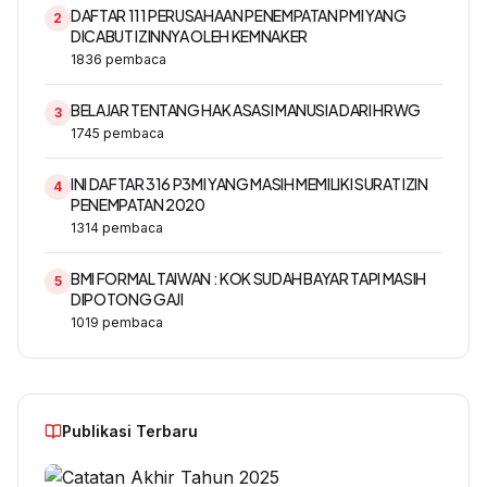
DAFTAR 111 PERUSAHAAN PENEMPATAN PMI YANG
2
DICABUT IZINNYA OLEH KEMNAKER
1836
pembaca
BELAJAR TENTANG HAK ASASI MANUSIA DARI HRWG
3
1745
pembaca
INI DAFTAR 316 P3MI YANG MASIH MEMILIKI SURAT IZIN
4
PENEMPATAN 2020
1314
pembaca
BMI FORMAL TAIWAN : KOK SUDAH BAYAR TAPI MASIH
5
DIPOTONG GAJI
1019
pembaca
Publikasi Terbaru