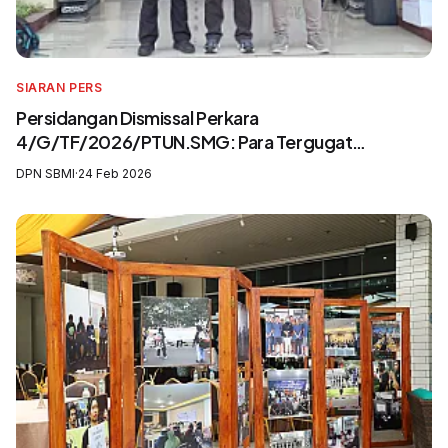
SIARAN PERS
Persidangan Dismissal Perkara
4/G/TF/2026/PTUN.SMG: Para Tergugat
Mengingkari SIP3MI dan Mengabaikan UU
DPN SBMI
·
24 Feb 2026
Pelindungan Pekerja Migran Indonesia