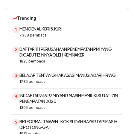
Trending
MENGENAL KBRI & KJRI
1
7338
pembaca
DAFTAR 111 PERUSAHAAN PENEMPATAN PMI YANG
2
DICABUT IZINNYA OLEH KEMNAKER
1825
pembaca
BELAJAR TENTANG HAK ASASI MANUSIA DARI HRWG
3
1735
pembaca
INI DAFTAR 316 P3MI YANG MASIH MEMILIKI SURAT IZIN
4
PENEMPATAN 2020
1305
pembaca
BMI FORMAL TAIWAN : KOK SUDAH BAYAR TAPI MASIH
5
DIPOTONG GAJI
1012
pembaca