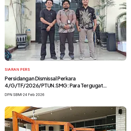
SIARAN PERS
Persidangan Dismissal Perkara
4/G/TF/2026/PTUN.SMG: Para Tergugat
Mengingkari SIP3MI dan Mengabaikan UU
DPN SBMI
·
24 Feb 2026
Pelindungan Pekerja Migran Indonesia