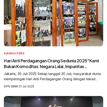
SIARAN PERS
Hari Anti Perdagangan Orang Sedunia 2025"Kami
Bukan Komoditas: Negara Lalai, Impunitas
Merajalela, Korban Terus Berjatuhan"
Jakarta, 30 Juli 2025 Setiap tanggal 30 Juli, masyarakat dunia
memperingati Hari Anti Perdagangan Orang dengan tekad
untuk menghentikan praktik perbudakan modern, kerja paksa
DPN SBMI
·
31 Jul 2025
dan eksploitasi manus...