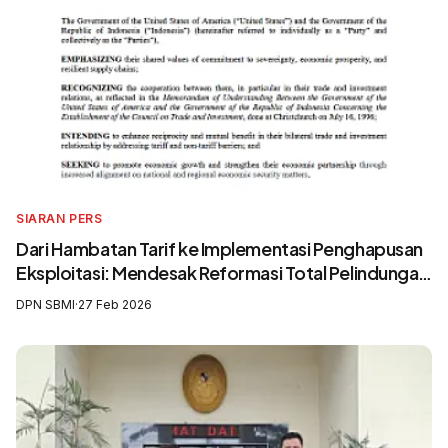
SIARAN PERS
Dari Hambatan Tarif ke Implementasi Penghapusan
Eksploitasi: Mendesak Reformasi Total Pelindungan
Awak Kapal Perikanan
DPN SBMI
·
27 Feb 2026