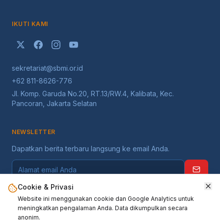
IKUTI KAMI
sekretariat@sbmi.or.id
+62 811-8626-776
Jl. Komp. Garuda No.20, RT.13/RW.4, Kalibata, Kec.
Pancoran, Jakarta Selatan
NEWSLETTER
Dapatkan berita terbaru langsung ke email Anda.
Cookie & Privasi
Website ini menggunakan cookie dan Google Analytics untuk
meningkatkan pengalaman Anda. Data dikumpulkan secara
anonim.
©
2026
Serikat Buruh Migran Indonesia
. Seluruh hak dilindungi.