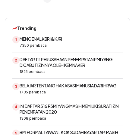
Trending
MENGENAL KBRI & KJRI
1
7350
pembaca
DAFTAR 111 PERUSAHAAN PENEMPATAN PMI YANG
2
DICABUT IZINNYA OLEH KEMNAKER
1825
pembaca
BELAJAR TENTANG HAK ASASI MANUSIA DARI HRWG
3
1735
pembaca
INI DAFTAR 316 P3MI YANG MASIH MEMILIKI SURAT IZIN
4
PENEMPATAN 2020
1308
pembaca
BMI FORMAL TAIWAN : KOK SUDAH BAYAR TAPI MASIH
5