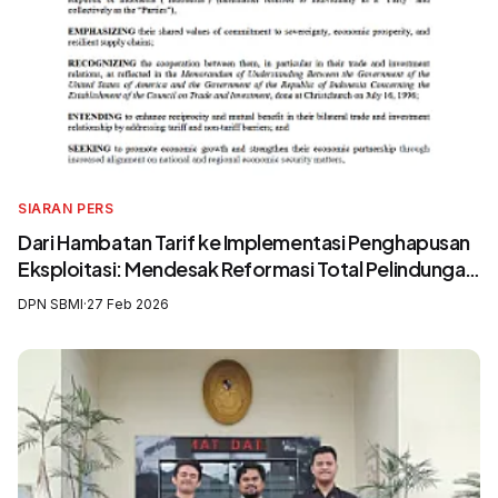
SIARAN PERS
Dari Hambatan Tarif ke Implementasi Penghapusan
Eksploitasi: Mendesak Reformasi Total Pelindungan
Awak Kapal Perikanan
DPN SBMI
·
27 Feb 2026