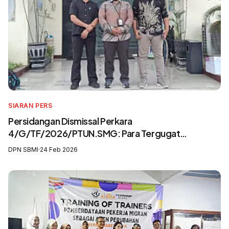
SIARAN PERS
Persidangan Dismissal Perkara
4/G/TF/2026/PTUN.SMG: Para Tergugat
Mengingkari SIP3MI dan Mengabaikan UU
DPN SBMI
·
24 Feb 2026
Pelindungan Pekerja Migran Indonesia