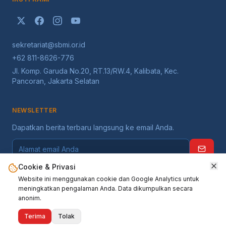
sekretariat@sbmi.or.id
+62 811-8626-776
Jl. Komp. Garuda No.20, RT.13/RW.4, Kalibata, Kec.
Pancoran, Jakarta Selatan
NEWSLETTER
Dapatkan berita terbaru langsung ke email Anda.
Cookie & Privasi
Website ini menggunakan cookie dan Google Analytics untuk
meningkatkan pengalaman Anda. Data dikumpulkan secara
anonim.
©
2026
Serikat Buruh Migran Indonesia
. Seluruh hak dilindungi.
Terima
Tolak