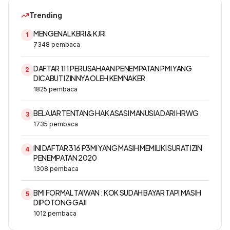
Trending
MENGENAL KBRI & KJRI
1
7348
pembaca
DAFTAR 111 PERUSAHAAN PENEMPATAN PMI YANG
2
DICABUT IZINNYA OLEH KEMNAKER
1825
pembaca
BELAJAR TENTANG HAK ASASI MANUSIA DARI HRWG
3
1735
pembaca
INI DAFTAR 316 P3MI YANG MASIH MEMILIKI SURAT IZIN
4
PENEMPATAN 2020
1308
pembaca
BMI FORMAL TAIWAN : KOK SUDAH BAYAR TAPI MASIH
5
DIPOTONG GAJI
1012
pembaca