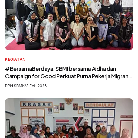
KEGIATAN
#BersamaBerdaya: SBMI bersama Aidha dan
Campaign for Good Perkuat Purna Pekerja Migran
sebagai Agen Perubahan dan Pelatih Migrasi Aman
DPN SBMI
·
23 Feb 2026