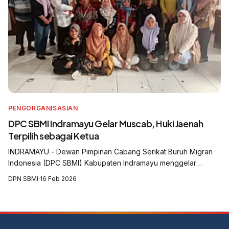
PENGORGANISASIAN
DPC SBMI Indramayu Gelar Muscab, Huki Jaenah
Terpilih sebagai Ketua
INDRAMAYU - Dewan Pimpinan Cabang Serikat Buruh Migran
Indonesia (DPC SBMI) Kabupaten Indramayu menggelar
Musyawarah Cabang (Muscab) yang digelar di Aula Balai Desa
DPN SBMI
·
16 Feb 2026
Krasak, Kecamatan Jatibarang, Kabu...