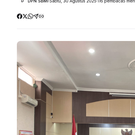
DPN SBMI
·
Sabtu, 30 Agustus 2025
·
116
pembaca
5
meni
D