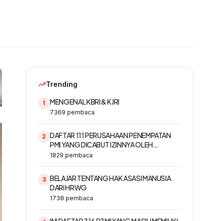
Trending
MENGENAL KBRI & KJRI
1
7369
pembaca
DAFTAR 111 PERUSAHAAN PENEMPATAN
2
PMI YANG DICABUT IZINNYA OLEH
KEMNAKER
1829
pembaca
BELAJAR TENTANG HAK ASASI MANUSIA
3
DARI HRWG
1738
pembaca