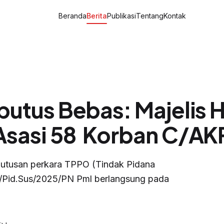
Beranda
Berita
Publikasi
Tentang
Kontak
utus Bebas: Majelis 
sasi 58 Korban C/AK
putusan perkara TPPO (Tindak Pidana
/Pid.Sus/2025/PN Pml berlangsung pada