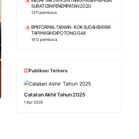
INI DAFTAR 316 P3MI YANG MASIH MEMILIKI
4
SURAT IZIN PENEMPATAN 2020
1311
pembaca
BMI FORMAL TAIWAN : KOK SUDAH BAYAR
5
TAPI MASIH DIPOTONG GAJI
1012
pembaca
Publikasi Terbaru
Catatan Akhir Tahun 2025
1 Apr 2026