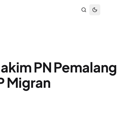
Hakim PN Pemalang
P Migran